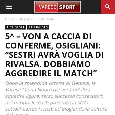
Home
Altri Sport
Pallanuoto
ALTRI SPORT
PALLANUOTO
5^ – VON A CACCIA DI
CONFERME, OSIGLIANI:
“SESTRI AVRÀ VOGLIA DI
RIVALSA. DOBBIAMO
AGGREDIRE IL MATCH”
Dopo la splendida vittoria di Genova, la
Varese Olona Nuoto riceverà un’altra
squadra ligure: terzo successo consecutivo
nel mirino. Il coach presenta la sfida
sottolineando i rischi ed elogiando la cultura