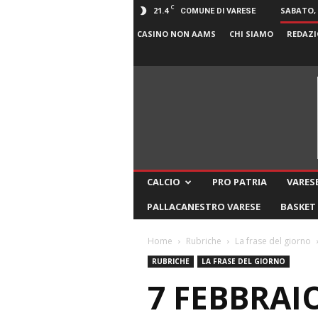
C
21.4
SABATO, 
COMUNE DI VARESE
CASINO NON AAMS
CHI SIAMO
REDAZI
CALCIO
PRO PATRIA
VARESE
PALLACANESTRO VARESE
BASKET
Home
Rubriche
La frase del giorno
RUBRICHE
LA FRASE DEL GIORNO
7 FEBBRAIO