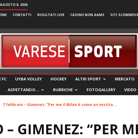
AGOSTO 8, 2026
ONE
CONTATTI
RISULTATI LIVE
CASINO NON AAMS
SITI SCOMMES
VareseSport
 FC
UYBA VOLLEY
HOCKEY
ALTRI SPORT
MERCATO
ASPETTANDO…
RUBRICHE
FOTOGALLERY
VIDEO
7 febbraio – Gimenez: “Per me il Milan è come un vestito...
 – GIMENEZ: “PER M