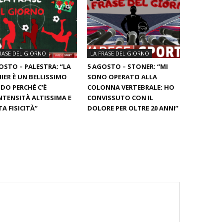
RASE DEL GIORNO
LA FRASE DEL GIORNO
OSTO – PALESTRA: “LA
5 AGOSTO – STONER: “MI
IER È UN BELLISSIMO
SONO OPERATO ALLA
O PERCHÉ C’È
COLONNA VERTEBRALE: HO
NTENSITÀ ALTISSIMA E
CONVISSUTO CON IL
A FISICITÀ”
DOLORE PER OLTRE 20 ANNI”