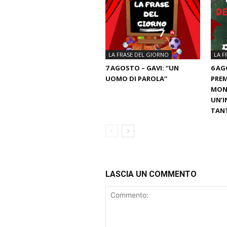
LA FRASE DEL GIORNO
LA F
7 AGOSTO – GAVI: “UN
6 AG
UOMO DI PAROLA”
PREM
MOND
UN’I
TANT
LASCIA UN COMMENTO