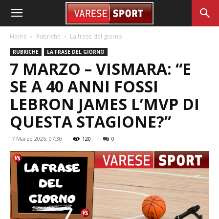
Home
Rubriche
La frase del giorno
RUBRICHE
LA FRASE DEL GIORNO
7 MARZO – VISMARA: “E
SE A 40 ANNI FOSSI
LEBRON JAMES L’MVP DI
QUESTA STAGIONE?”
7 Marzo 2025, 07:30
120
0