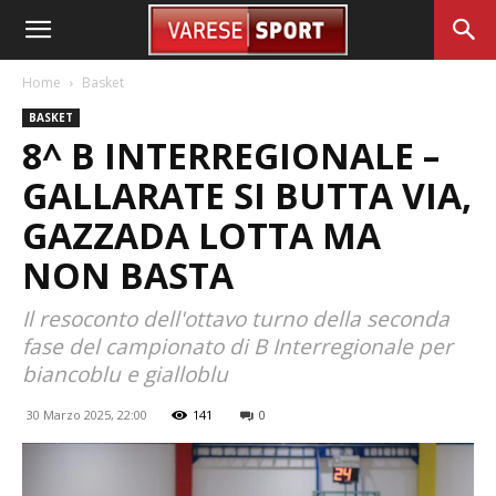
Home
Basket
BASKET
8^ B INTERREGIONALE –
GALLARATE SI BUTTA VIA,
GAZZADA LOTTA MA
NON BASTA
Il resoconto dell'ottavo turno della seconda
fase del campionato di B Interregionale per
biancoblu e gialloblu
30 Marzo 2025, 22:00
141
0