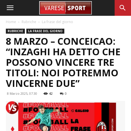
Home
Rubriche
La frase del giorno
RUBRICHE
LA FRASE DEL GIORNO
8 MARZO – CONCEICAO:
“INZAGHI HA DETTO CHE
POSSONO VINCERE TRE
TITOLI: NOI POTREMMO
VINCERNE DUE”
8 Marzo 2025, 07:30
42
0