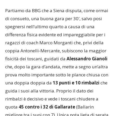
Partiamo da BBG che a Siena disputa, come ormai
di consueto, una buona gara per 30′, salvo posi
spegnersi nell’ultimo quarto a causa di una
differenza fisica evidente ed impareggiabile per i
ragazzi di coach Marco Morganti che, privi della
coppia Antonelli-Mercante, subiscono la maggior
fisicità dei toscani, guidati da
Alessandro Gianoli
che, dopo la gara d’andata, mette a segno un’altra
prova molto importante sotto le plance chiusa con
una doppia doppia da
13 punti e 10 rimbalzi
che
guida i suoi alla vittoria. Proprio il dato dei
rimbalzi è decisivo e vede i toscani chiudere a
quota
45 contro i 32 di Gallarate
(Ballarin
migliore tra i suoi con 7). Unica nota lieta di serata