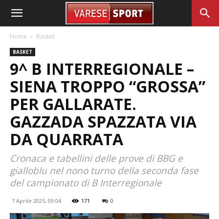
Home
Basket
BASKET
9^ B INTERREGIONALE –
SIENA TROPPO “GROSSA”
PER GALLARATE.
GAZZADA SPAZZATA VIA
DA QUARRATA
Cronaca e tabellini delle prove di BBG e
gialloblu nel nono turno della seconda fase
del campionato di B Interregionale
7 Aprile 2025, 09:04
171
0