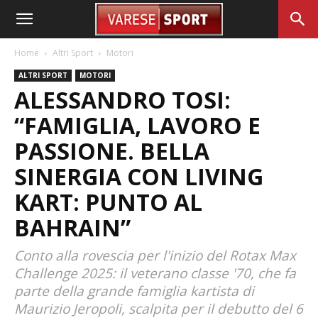
Home
Altri Sport
Motori
ALTRI SPORT
MOTORI
ALESSANDRO TOSI:
“FAMIGLIA, LAVORO E
PASSIONE. BELLA
SINERGIA CON LIVING
KART: PUNTO AL
BAHRAIN”
Conto alla rovescia per l'inizio del Rotax Max
Challenge 2025: il veterano classe '70, che fa
parte della grande famiglia kartista di
Maurizio Jeropoli, scalpita per il debutto del 6