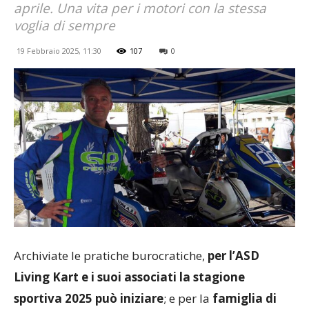
aprile. Una vita per i motori con la stessa
voglia di sempre
19 Febbraio 2025, 11:30
107
0
Archiviate le pratiche burocratiche,
per l’ASD
Living Kart e i suoi associati la stagione
sportiva 2025 può iniziare
; e per la
famiglia di