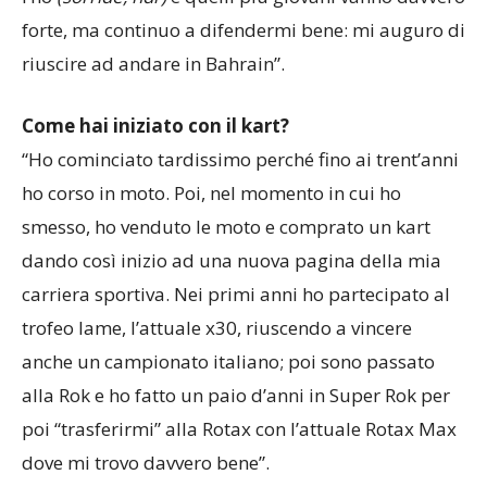
davvero alto.
Aspettative?
Io ormai la mia età ce
l’ho
(sorride, ndr)
e quelli più giovani vanno davvero
forte, ma continuo a difendermi bene: mi auguro di
riuscire ad andare in Bahrain”.
Come hai iniziato con il kart?
“Ho cominciato tardissimo perché fino ai trent’anni
ho corso in moto. Poi, nel momento in cui ho
smesso, ho venduto le moto e comprato un kart
dando così inizio ad una nuova pagina della mia
carriera sportiva. Nei primi anni ho partecipato al
trofeo Iame, l’attuale x30, riuscendo a vincere
anche un campionato italiano; poi sono passato
alla Rok e ho fatto un paio d’anni in Super Rok per
poi “trasferirmi” alla Rotax con l’attuale Rotax Max