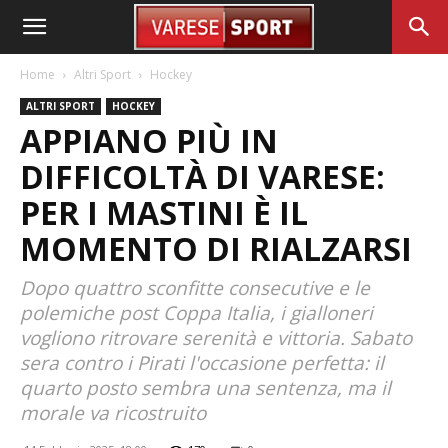
Home
Altri Sport
Hockey
ALTRI SPORT
HOCKEY
APPIANO PIÙ IN
DIFFICOLTÀ DI VARESE:
PER I MASTINI È IL
MOMENTO DI RIALZARSI
Dopo quattro sconfitte consecutive e le
polemiche post Coppa Italia, i gialloneri
vogliono ritrovare serenità e vittoria. Sabato
sera contro i Pirati l'occasione perfetta: il
quarto posto sembra una sentenza, ma il
morale va ricostruito