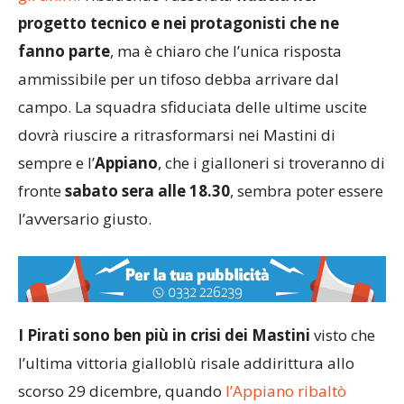
progetto tecnico e nei protagonisti che ne
fanno parte
, ma è chiaro che l’unica risposta
ammissibile per un tifoso debba arrivare dal
campo. La squadra sfiduciata delle ultime uscite
dovrà riuscire a ritrasformarsi nei Mastini di
sempre e l’
Appiano
, che i gialloneri si troveranno di
fronte
sabato sera alle 18.30
, sembra poter essere
l’avversario giusto.
I Pirati sono ben più in crisi dei Mastini
visto che
l’ultima vittoria gialloblù risale addirittura allo
scorso 29 dicembre, quando
l’Appiano ribaltò
nell’ultimo minuto la sfida proprio all’Acinque Ice