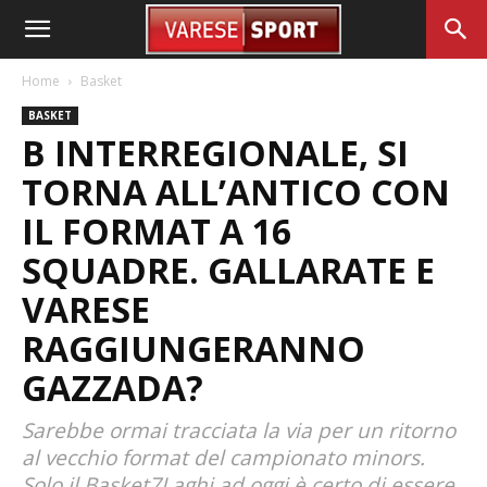
Home
Basket
BASKET
B INTERREGIONALE, SI
TORNA ALL’ANTICO CON
IL FORMAT A 16
SQUADRE. GALLARATE E
VARESE
RAGGIUNGERANNO
GAZZADA?
Sarebbe ormai tracciata la via per un ritorno
al vecchio format del campionato minors.
Solo il Basket7Laghi ad oggi è certo di essere