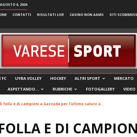
 AGOSTO 6, 2026
ONE
CONTATTI
RISULTATI LIVE
CASINO NON AAMS
SITI SCOMMES
VareseSport
 FC
UYBA VOLLEY
HOCKEY
ALTRI SPORT
MERCATO
ASPETTANDO…
RUBRICHE
FOTOGALLERY
VIDEO
i folla e di campioni a Gazzada per l’ultimo saluto a...
FOLLA E DI CAMPION