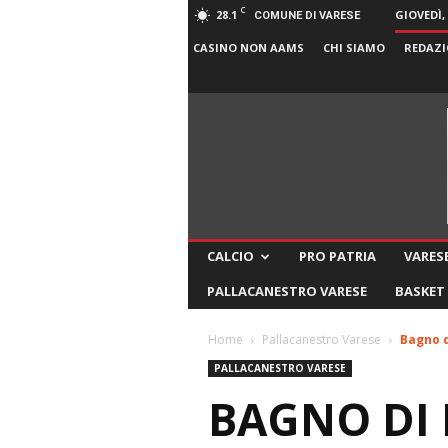
C
28.1
GIOVEDÌ,
COMUNE DI VARESE
CASINO NON AAMS
CHI SIAMO
REDAZI
CALCIO
PRO PATRIA
VARESE
PALLACANESTRO VARESE
BASKET
Home
Pallacanestro Varese
Bagno d
PALLACANESTRO VARESE
BAGNO DI 