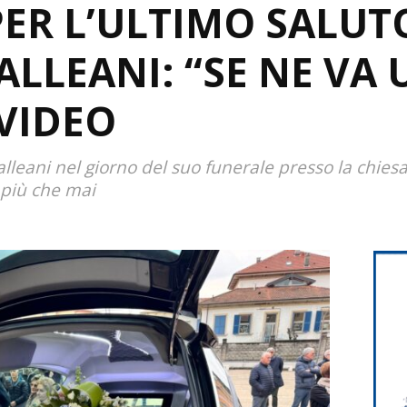
ER L’ULTIMO SALUT
LLEANI: “SE NE VA
 VIDEO
 Galleani nel giorno del suo funerale presso la chies
 più che mai