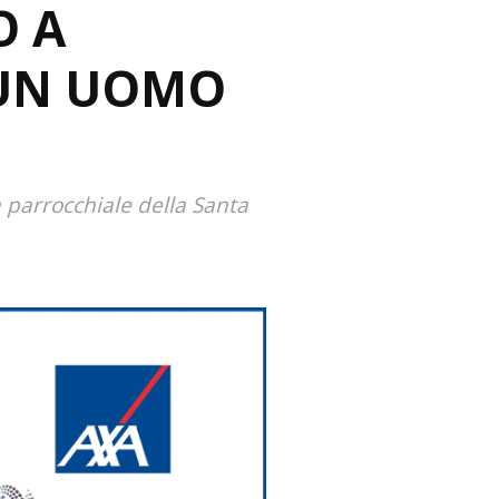
O A
 UN UOMO
a parrocchiale della Santa