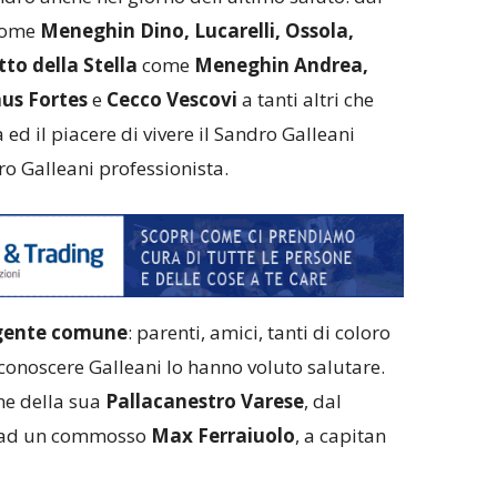
come
Meneghin Dino, Lucarelli, Ossola,
to della Stella
come
Meneghin Andrea,
nus Fortes
e
Cecco Vescovi
a tanti altri che
 ed il piacere di vivere il Sandro Galleani
o Galleani professionista.
gente comune
: parenti, amici, tanti di coloro
conoscere Galleani lo hanno voluto salutare.
ne della sua
Pallacanestro Varese
, dal
 ad un commosso
Max Ferraiuolo
, a capitan