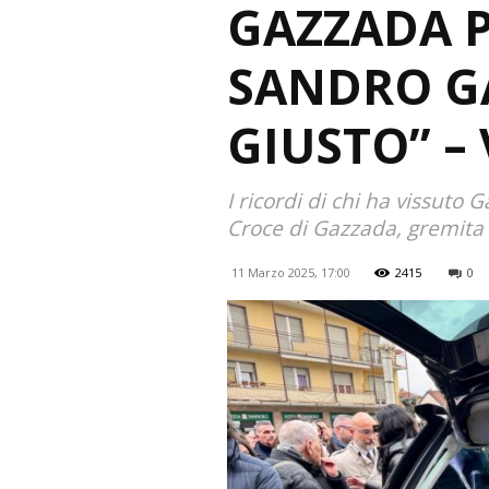
GAZZADA P
SANDRO GA
GIUSTO” –
I ricordi di chi ha vissuto
Croce di Gazzada, gremita
11 Marzo 2025, 17:00
2415
0