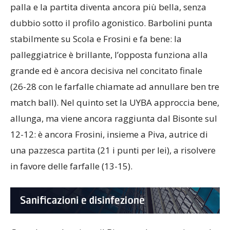
perentorio 25-19. Dal quarto set è battaglia su ogni
palla e la partita diventa ancora più bella, senza
dubbio sotto il profilo agonistico. Barbolini punta
stabilmente su Scola e Frosini e fa bene: la
palleggiatrice è brillante, l’opposta funziona alla
grande ed è ancora decisiva nel concitato finale
(26-28 con le farfalle chiamate ad annullare ben tre
match ball). Nel quinto set la UYBA approccia bene,
allunga, ma viene ancora raggiunta dal Bisonte sul
12-12: è ancora Frosini, insieme a Piva, autrice di
una pazzesca partita (21 i punti per lei), a risolvere
in favore delle farfalle (13-15).