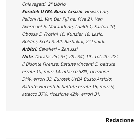
Cagnin 9, Agrifoglio, Davyskiba 18. All.
Chiavegatti, 2° Librio.
Eurotek UYBA Busto Arsizio
: Howard ne,
Pelloni (L), Van Der Pijl ne, Piva 21, Van
Avermaet 5, Morandi ne, Lualdi 1, Sartori 10,
Obossa 5, Frosini 16, Kunzler 18, Lazic,
Boldini, Scola 3. All. Barbolini, 2° Lualdi.
Arbitri
: Cavalieri – Zanussi
Note
: Durata: 26′, 35′, 28′, 34′, 19′. Tot. 2h. 22′.
Il Bisonte Firenze: Battute vincenti 5, battute
errate 10, muri 14, attacco 38%, ricezione
51%, errori 33. Eurotek UYBA Busto Arsizio:
Battute vincenti 6, battute errate 15, muri 9,
attacco 37%, ricezione 42%, errori 31.
Redazione