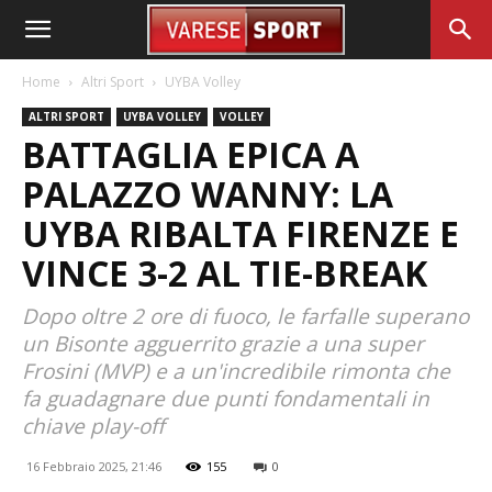
Home
Altri Sport
UYBA Volley
ALTRI SPORT
UYBA VOLLEY
VOLLEY
BATTAGLIA EPICA A
PALAZZO WANNY: LA
UYBA RIBALTA FIRENZE E
VINCE 3-2 AL TIE-BREAK
Dopo oltre 2 ore di fuoco, le farfalle superano
un Bisonte agguerrito grazie a una super
Frosini (MVP) e a un'incredibile rimonta che
fa guadagnare due punti fondamentali in
chiave play-off
16 Febbraio 2025, 21:46
155
0