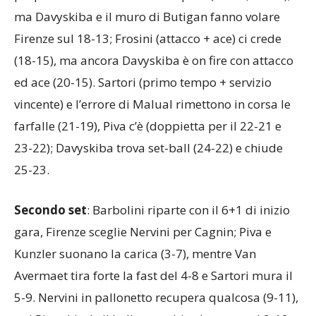
proprio Frosini tentano il recupero (15-12, 16-13),
ma Davyskiba e il muro di Butigan fanno volare
Firenze sul 18-13; Frosini (attacco + ace) ci crede
(18-15), ma ancora Davyskiba è on fire con attacco
ed ace (20-15). Sartori (primo tempo + servizio
vincente) e l’errore di Malual rimettono in corsa le
farfalle (21-19), Piva c’è (doppietta per il 22-21 e
23-22); Davyskiba trova set-ball (24-22) e chiude
25-23.
Secondo set
: Barbolini riparte con il 6+1 di inizio
gara, Firenze sceglie Nervini per Cagnin; Piva e
Kunzler suonano la carica (3-7), mentre Van
Avermaet tira forte la fast del 4-8 e Sartori mura il
5-9. Nervini in pallonetto recupera qualcosa (9-11),