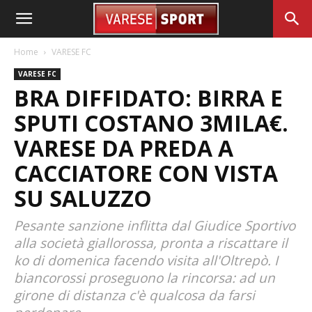
Home
VARESE FC
VARESE FC
BRA DIFFIDATO: BIRRA E
SPUTI COSTANO 3MILA€.
VARESE DA PREDA A
CACCIATORE CON VISTA
SU SALUZZO
Pesante sanzione inflitta dal Giudice Sportivo
alla società giallorossa, pronta a riscattare il
ko di domenica facendo visita all'Oltrepò. I
biancorossi proseguono la rincorsa: ad un
girone di distanza c'è qualcosa da farsi