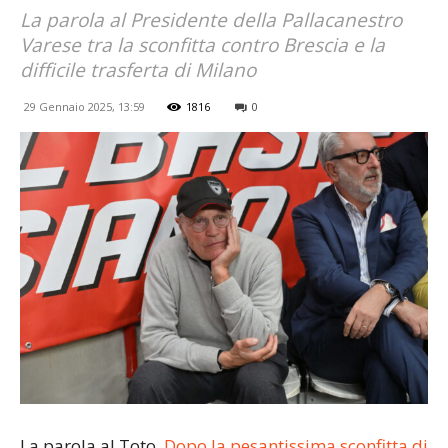
La parola al Presidente della Pallacanestro
Varese tra la sconfitta contro Brescia e la
difficile trasferta di Milano
29 Gennaio 2025, 13:59
1816
0
La parola al Toto.
Dopo la pesantissima sconfitta di