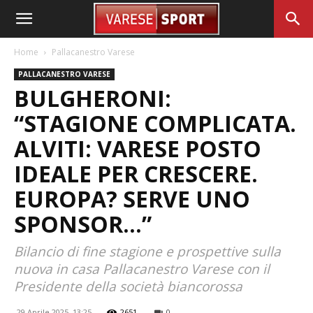
Home
Pallacanestro Varese
PALLACANESTRO VARESE
BULGHERONI:
“STAGIONE COMPLICATA.
ALVITI: VARESE POSTO
IDEALE PER CRESCERE.
EUROPA? SERVE UNO
SPONSOR…”
Bilancio di fine stagione e prospettive sulla
nuova in casa Pallacanestro Varese con il
Presidente della società biancorossa
29 Aprile 2025, 13:25
2651
0