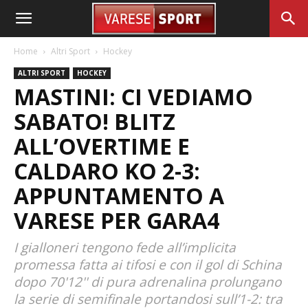
Home
Altri Sport
Hockey
ALTRI SPORT
HOCKEY
MASTINI: CI VEDIAMO
SABATO! BLITZ
ALL’OVERTIME E
CALDARO KO 2-3:
APPUNTAMENTO A
VARESE PER GARA4
I gialloneri tengono fede all’implicita
promessa fatta ai tifosi e con il gol di Schina
dopo 70'12'' di pura adrenalina prolungano
la serie di semifinale portandosi sull’1-2: tra