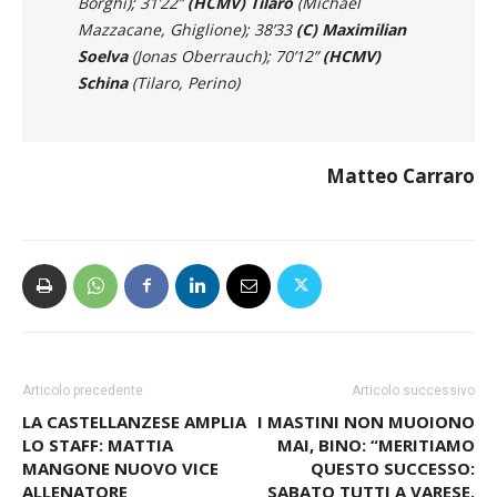
Borghi); 31’22”
(HCMV) Tilaro
(Michael
Mazzacane, Ghiglione); 38’33
(C) Maximilian
Soelva
(Jonas Oberrauch); 70’12”
(HCMV)
Schina
(Tilaro, Perino)
Matteo Carraro
Articolo precedente
Articolo successivo
LA CASTELLANZESE AMPLIA
I MASTINI NON MUOIONO
LO STAFF: MATTIA
MAI, BINO: “MERITIAMO
MANGONE NUOVO VICE
QUESTO SUCCESSO:
ALLENATORE
SABATO TUTTI A VARESE.