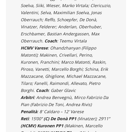
Soelva, Siiki, Wieser, Marko Virtala; Clericuzio,
Valentini, Selva, Maximilian Soelva, Jonas
Oberrauch; Reffo, Schoepfer, De Donà,
Vinatzer, Felderer; Anderlan, Oberhuber,
Erschbamer, Bastian Andergassen, Max
Oberrauch.
Coach
: Teemu Virtala
HCMV Varese
: Ohandzhanyan (Filippo
Matonti); Makinen, Crivellari, Perino,
Kuronen, Franchini; Marco Matonti, Raskin,
Piroso, Vanetti, Marcello Borghi; Schina, Erik
Mazzacane, Ghiglione, Michael Mazzacane,
Tilaro; Fanelli, Raimondi, Allevato, Pietro
Borghi.
Coach
: Gaber Glavic
Arbitri
: Andrea Benvegnù, Mirco Fabrizio Da
Pian (Fabrizio De Toni, Andrea Rivis)
Penalità
: 8′ Caldaro – 12′ Varese
Reti
: 15’00”
(C) De Donà PP1
(Vinatzer); 29’11”
(HCMV) Kuronen PP1
(Makinen, Marcello