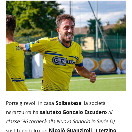
Porte girevoli in casa
Solbiatese
: la società
nerazzurra ha
salutato Gonzalo Escudero
(il
classe ’96 tornerà alla Nuova Sondrio in Serie D)
sostituendolo con
Nicolò Guanziroli
. Il
terzino