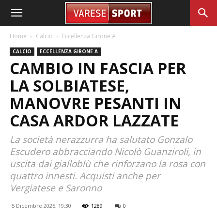
Home
Calcio
Eccellenza Girone A
CALCIO
ECCELLENZA GIRONE A
CAMBIO IN FASCIA PER
LA SOLBIATESE,
MANOVRE PESANTI IN
CASA ARDOR LAZZATE
La società nerazzurra ha salutato Gonzalo
Escudero abbracciando Nicolò Guanziroli, in
uscita dai gialloblù che rinforzano la rosa con
quattro innesti. Acquisti anche per
Vergiatese e Saronno
5 Dicembre 2025, 19:30
1289
0