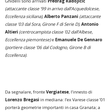
(attaccante classe ’99 in arrivo dall’Acquedolcese,
Eccellenza siciliana)
,
Alberto Panzani
(attaccante
classe ’03 dal Sora, Girone F di Serie D)
,
Antonio
Altieri
(centrocampista classe ’02 dall’Albese,
Eccellenza piemontese)
e
Emanuele De Gennaro
(portiere classe ’06 dal Codogno, Girone B di
Eccellenza)
.
Da segnalare, fronte
Vergiatese
, l’innesto di
Lorenzo Bregasi
in mediana: l’ex Varese classe ’01
porterà geometrie importanti in casa Granata; a
Saronno
è invece tornato l’esterno d’attacco