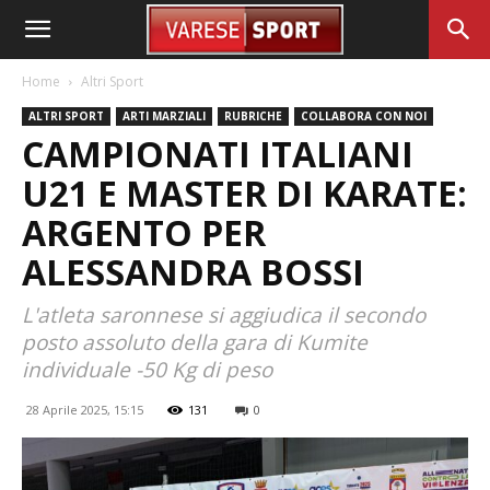
Home
Altri Sport
ALTRI SPORT
ARTI MARZIALI
RUBRICHE
COLLABORA CON NOI
CAMPIONATI ITALIANI
U21 E MASTER DI KARATE:
ARGENTO PER
ALESSANDRA BOSSI
L'atleta saronnese si aggiudica il secondo
posto assoluto della gara di Kumite
individuale -50 Kg di peso
28 Aprile 2025, 15:15
131
0