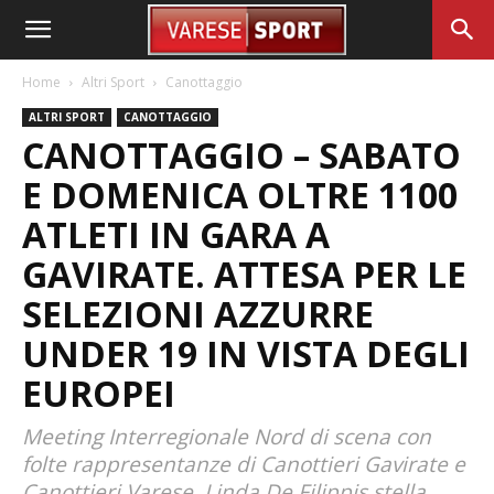
Home
Altri Sport
Canottaggio
ALTRI SPORT
CANOTTAGGIO
CANOTTAGGIO – SABATO
E DOMENICA OLTRE 1100
ATLETI IN GARA A
GAVIRATE. ATTESA PER LE
SELEZIONI AZZURRE
UNDER 19 IN VISTA DEGLI
EUROPEI
Meeting Interregionale Nord di scena con
folte rappresentanze di Canottieri Gavirate e
Canottieri Varese. Linda De Filippis stella