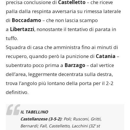
neroverde viene premiata alla mezz’ora, con la
precisa conclusione di
Castelletto
– che riceve
palla dalla respinta avversaria su rimessa laterale
di
Boccadamo
– che non lascia scampo
a
Libertazzi
, nonostante il tentativo di parata in
tuffo.
Squadra di casa che amministra fino ai minuti di
recupero, quando però la punizione di
Catania
–
subentrato poco prima a
Barzago
– dal vertice
dell’area, leggermente decentrata sulla destra,
trova l’angolo più lontano della porta per il 2-2
definitivo.
IL TABELLINO
Castellanzese (3-5-2)
: Poli; Rusconi, Gritti,