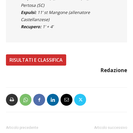
Ammoniti
: 33’ pt Balla (SC), 35’ pt Palesi (SC),
40’ pt Rusconi (C), 13’ st Varoli (SC), 28’ st
Pertosa (SC)
Espulsi:
11’ st Mangone (allenatore
Castellanzese)
Recupero:
1’ + 4’
RISULTATI E CLASSIFICA
Redazione