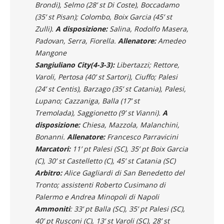
Bernardi; Fall, Castelletto, Lacchini (32’ st
Brondi), Selmo (28’ st Di Coste), Boccadamo
(35’ st Pisan); Colombo, Boix Garcia (45’ st
Zulli).
A disposizione:
Salina, Rodolfo Masera,
Padovan, Serra, Fiorella.
Allenatore:
Amedeo
Mangone
Sangiuliano City(4-3-3):
Libertazzi; Rettore,
Varoli, Pertosa (40’ st Sartori), Ciuffo; Palesi
(24’ st Centis), Barzago (35’ st Catania), Palesi,
Lupano; Cazzaniga, Balla (17’ st
Tremolada), Saggionetto (9’ st Vianni).
A
disposizione:
Chiesa, Mazzola, Malanchini,
Bonanni.
Allenatore:
Francesco Parravicini
Marcatori:
11’ pt Palesi (SC), 35’ pt Boix Garcia
(C), 30’ st Castelletto (C), 45’ st Catania (SC)
Arbitro:
Alice Gagliardi di San Benedetto del
Tronto; assistenti Roberto Cusimano di
Palermo e Andrea Minopoli di Napoli