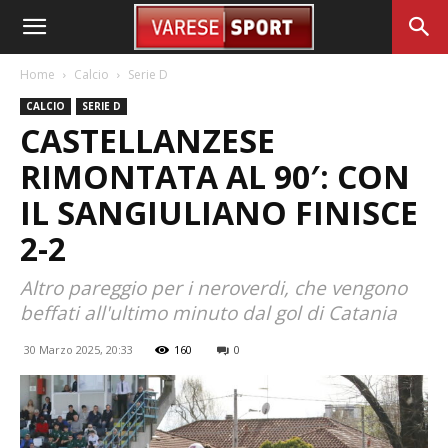
Home
Calcio
Serie D
CALCIO
SERIE D
CASTELLANZESE
RIMONTATA AL 90′: CON
IL SANGIULIANO FINISCE
2-2
Altro pareggio per i neroverdi, che vengono
beffati all'ultimo minuto dal gol di Catania
30 Marzo 2025, 20:33
160
0