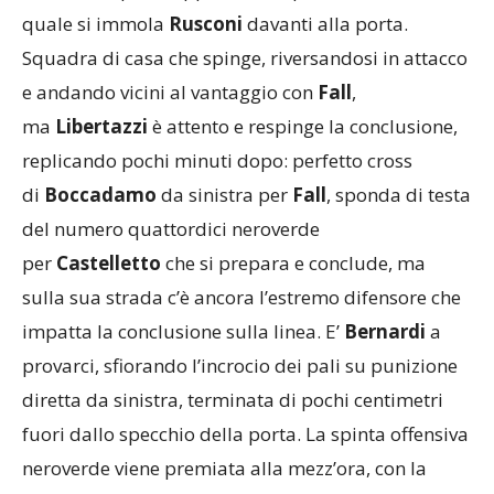
sfera dalla parte opposta, recuperata da
Palesi
sul
quale si immola
Rusconi
davanti alla porta.
Squadra di casa che spinge, riversandosi in attacco
e andando vicini al vantaggio con
Fall
,
ma
Libertazzi
è attento e respinge la conclusione,
replicando pochi minuti dopo: perfetto cross
di
Boccadamo
da sinistra per
Fall
, sponda di testa
del numero quattordici neroverde
per
Castelletto
che si prepara e conclude, ma
sulla sua strada c’è ancora l’estremo difensore che
impatta la conclusione sulla linea. E’
Bernardi
a
provarci, sfiorando l’incrocio dei pali su punizione
diretta da sinistra, terminata di pochi centimetri
fuori dallo specchio della porta. La spinta offensiva