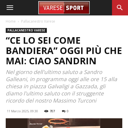
Home
Pallacanestro Varese
PALLACANESTRO VARESE
“CE LO SEI COME
BANDIERA” OGGI PIÙ CHE
MAI: CIAO SANDRIN
Nel giorno dell'ultimo saluto a Sandro
Galleani, in programma oggi alle ore 15 alla
chiesa in piazza Galvaligi a Gazzada, gli
diamo l'ultimo saluto con il struggente
ricordo del nostro Massimo Turconi
11 Marzo 2025, 09:30
707
0