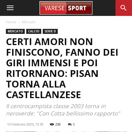
Home
Mercato
MERCATO
CALCIO
SERIE D
CERTI AMORI NON
FINISCONO, FANNO DEI
GIRI IMMENSI E POI
RITORNANO: PISAN
TORNA ALLA
CASTELLANZESE
Il centrocampista classe 2003 torna in
neroverde: "Con Cotta bellissimo rapporto"
15 Febbraio 2025, 13:59
250
0