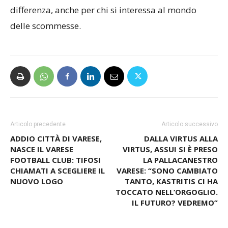
aggiornati sulle dinamiche di squadra può fare la
differenza, anche per chi si interessa al mondo
delle scommesse.
Articolo precedente
Articolo successivo
ADDIO CITTÀ DI VARESE,
DALLA VIRTUS ALLA
NASCE IL VARESE
VIRTUS, ASSUI SI È PRESO
FOOTBALL CLUB: TIFOSI
LA PALLACANESTRO
CHIAMATI A SCEGLIERE IL
VARESE: “SONO CAMBIATO
NUOVO LOGO
TANTO, KASTRITIS CI HA
TOCCATO NELL’ORGOGLIO.
IL FUTURO? VEDREMO”