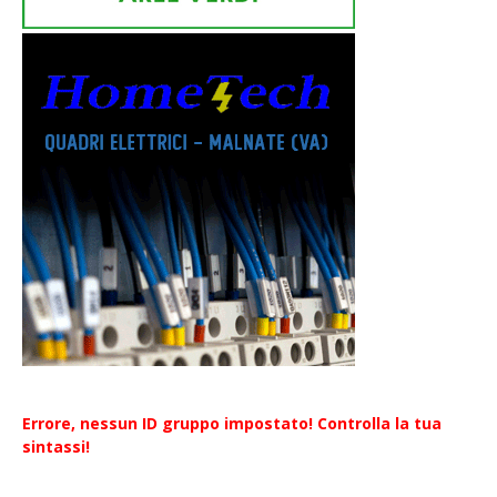
Errore, nessun ID gruppo impostato! Controlla la tua
sintassi!