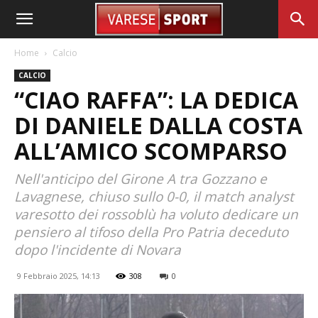
Home
Calcio
CALCIO
“CIAO RAFFA”: LA DEDICA
DI DANIELE DALLA COSTA
ALL’AMICO SCOMPARSO
Nell'anticipo del Girone A tra Gozzano e
Lavagnese, chiuso sullo 0-0, il match analyst
varesotto dei rossoblù ha voluto dedicare un
pensiero al tifoso della Pro Patria deceduto
dopo l'incidente di Novara
9 Febbraio 2025, 14:13
308
0