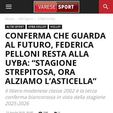
Home
Altri Sport
UYBA Volley
ALTRI SPORT
UYBA VOLLEY
VOLLEY
CONFERMA CHE GUARDA
AL FUTURO, FEDERICA
PELLONI RESTA ALLA
UYBA: “STAGIONE
STREPITOSA, ORA
ALZIAMO L’ASTICELLA”
Il libero modenese classe 2002 è la terza
conferma biancorossa in vista della stagione
2025-2026
22 Aprile 2025, 10:00
146
0