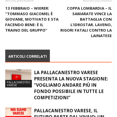
Articolo precedente
Articolo successivo
13 FEBBRAIO – WIERER:
COPPA LOMBARDIA – IL
“TOMMASO GIACOMEL È
SAMARATE VINCE LA
GIOVANE, MOTIVATO E STA
BATTAGLIA CON
FACENDO BENE: È IL
L’IDROSTAR. LAVENO,
TRAINO DEL GRUPPO”
RIGORI FATALI CONTRO LA
LAINATESE
ARTICOLI CORRELATI
LA PALLACANESTRO VARESE
PRESENTA LA NUOVA STAGIONE:
PALLACANESTRO
“VOGLIAMO ANDARE PIÙ IN
VARESE
FONDO POSSIBILE IN TUTTE LE
COMPETIZIONI”
PALLACANESTRO VARESE, IL
FUTURO PARTE DAL VIVAIO: UN