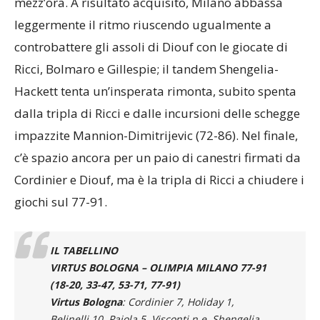
mezz’ora. A risultato acquisito, Milano abbassa
leggermente il ritmo riuscendo ugualmente a
controbattere gli assoli di Diouf con le giocate di
Ricci, Bolmaro e Gillespie; il tandem Shengelia-
Hackett tenta un’insperata rimonta, subito spenta
dalla tripla di Ricci e dalle incursioni delle schegge
impazzite Mannion-Dimitrijevic (72-86). Nel finale,
c’è spazio ancora per un paio di canestri firmati da
Cordinier e Diouf, ma è la tripla di Ricci a chiudere i
giochi sul 77-91.
IL TABELLINO
VIRTUS BOLOGNA – OLIMPIA MILANO 77-91
(18-20, 33-47, 53-71, 77-91)
Virtus Bologna
: Cordinier 7, Holiday 1,
Belinelli 10, Pajola 5, Visconti n.e, Shengelia