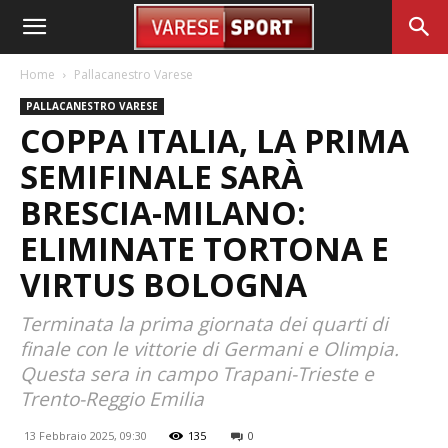
Home
Pallacanestro Varese
PALLACANESTRO VARESE
COPPA ITALIA, LA PRIMA
SEMIFINALE SARÀ
BRESCIA-MILANO:
ELIMINATE TORTONA E
VIRTUS BOLOGNA
Terminata la prima giornata dei quarti di
finale con le vittorie di Germani e Olimpia.
Questa sera in campo Trapani-Trieste e
Trento-Reggio Emilia
13 Febbraio 2025, 09:30
135
0