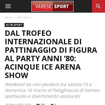
Home
Altri Sport
ALTRI SPORT
DAL TROFEO
INTERNAZIONALE DI
PATTINAGGIO DI FIGURA
AL PARTY ANNI ’80:
ACINQUE ICE ARENA
SHOW
Weekend da non perdere tra sabato 15 e
domenica 16 marzo al Palaghiaccio di Varese:
spettacolo e divertimento assicurati
10 Marzo 2025, 17:30
141
0