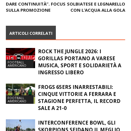
LA VON SFIDA ARESE.
CLUB E CASTELLANZA
OSIGLIANI: “VOGLIAMO
ALL’ASSALTO DEI PLAYOFF.
DARE CONTINUITÀ”. FOCUS
SOLBIATESE E LEGNARELLO
SULLA PROMOZIONE
CON L’ACQUA ALLA GOLA
ARTICOLI CORRELATI
ROCK THE JUNGLE 2026: I
GORILLAS PORTANO A VARESE
FOOTBALL
MUSICA, SPORT E SOLIDARIETÀ A
AMERICANO
INGRESSO LIBERO
FROGS 65ERS INARRESTABILI:
CINQUE VITTORIE A FERRARA E
FOOTBALL
STAGIONE PERFETTA, IL RECORD
AMERICANO
SALE A 21-0