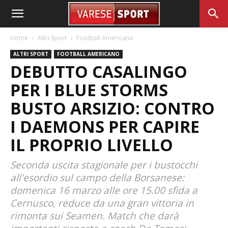
Home
Altri Sport
Football Americano
ALTRI SPORT
FOOTBALL AMERICANO
DEBUTTO CASALINGO
PER I BLUE STORMS
BUSTO ARSIZIO: CONTRO
I DAEMONS PER CAPIRE
IL PROPRIO LIVELLO
Seconda uscita stagionale per i bustocchi
all'esordio sul campo della Borsanese:
domenica 16 marzo alle ore 15.00 sfida a
Cernusco, reduce da una gran vittoria in
rimonta sui Seamen. Match che darà