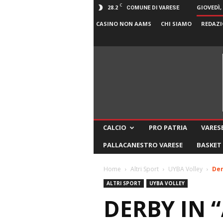
C
28.2
GIOVEDÌ,
COMUNE DI VARESE
CASINO NON AAMS
CHI SIAMO
REDAZI
CALCIO
PRO PATRIA
VARESE
PALLACANESTRO VARESE
BASKET
Home
Altri Sport
UYBA Volley
Der
ALTRI SPORT
UYBA VOLLEY
DERBY IN 