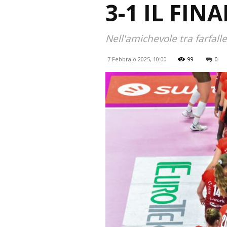
3-1 IL FINA
Nell'amichevole tra farfall
7 Febbraio 2025, 10:00
99
0