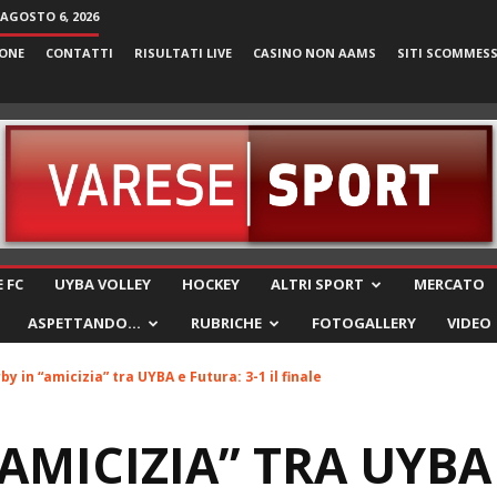
 AGOSTO 6, 2026
ONE
CONTATTI
RISULTATI LIVE
CASINO NON AAMS
SITI SCOMMES
VareseSport
 FC
UYBA VOLLEY
HOCKEY
ALTRI SPORT
MERCATO
ASPETTANDO…
RUBRICHE
FOTOGALLERY
VIDEO
by in “amicizia” tra UYBA e Futura: 3-1 il finale
“AMICIZIA” TRA UYBA