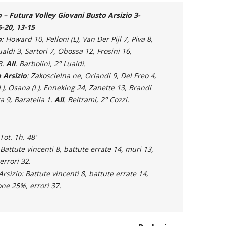
– Futura Volley Giovani Busto Arsizio 3-
5-20, 13-15
o
: Howard 10, Pelloni (L), Van Der Pijl 7, Piva 8,
ldi 3, Sartori 7, Obossa 12, Frosini 16,
3.
All
. Barbolini, 2° Lualdi.
 Arsizio
: Zakoscielna ne, Orlandi 9, Del Freo 4,
L), Osana (L), Enneking 24, Zanette 13, Brandi
a 9, Baratella 1.
All
. Beltrami, 2° Cozzi.
 Tot. 1h. 48′
Battute vincenti 8, battute errate 14, muri 13,
errori 32.
rsizio: Battute vincenti 8, battute errate 14,
one 25%, errori 37.