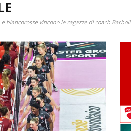
LE
e e biancorosse vincono le ragazze di coach Barboli