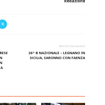
Redazione
Articolo successivo
RESE
26^ B NAZIONALE – LEGNANO IN
ON
SICILIA, SARONNO CON FAENZA
UN
TA