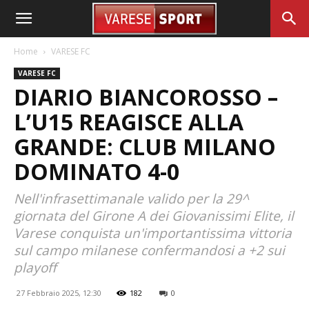
Home
VARESE FC
VARESE FC
DIARIO BIANCOROSSO –
L’U15 REAGISCE ALLA
GRANDE: CLUB MILANO
DOMINATO 4-0
Nell'infrasettimanale valido per la 29^
giornata del Girone A dei Giovanissimi Elite, il
Varese conquista un'importantissima vittoria
sul campo milanese confermandosi a +2 sui
playoff
27 Febbraio 2025, 12:30
182
0