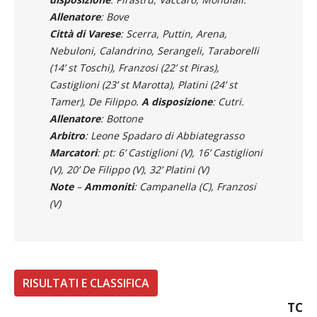
Allenatore
: Bove
Città di Varese
: Scerra, Puttin, Arena,
Nebuloni, Calandrino, Serangeli, Taraborelli
(14’ st Toschi), Franzosi (22’ st Piras),
Castiglioni (23’ st Marotta), Platini (24’ st
Tamer), De Filippo.
A disposizione
: Cutri.
Allenatore
: Bottone
Arbitro
: Leone Spadaro di Abbiategrasso
Marcatori
: pt: 6’ Castiglioni (V), 16’ Castiglioni
(V), 20’ De Filippo (V), 32’ Platini (V)
Note
–
Ammoniti
: Campanella (C), Franzosi
(V)
RISULTATI E CLASSIFICA
TC