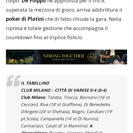
colpo:
De Filippo
ne approfitta per il tris e,
superata la mezzora di gioco, arriva addirittura il
poker di Platini
che di fatto chiude la gara. Nella
ripresa è totale gestione che accompagna il
countdown fino al triplice fishcio.
IL TABELLINO
CLUB MILANO – CITTÀ DI VARESE 0-4 (0-4)
Club Milano
: Talotta, Tilocca, Barisano (16’ st
Cecconi), Riva (18’ st Graffione), Di Benedetto,
D’Angelo (24’ st Shehata), Magni, Candiani (19’
pt Scola), Campanella (14’ st Di Nunno),
Cannarozzi, Caiati (6’ st Mannino).
A
disposizione
: Pirastru, Vaccaro, Mondiali.