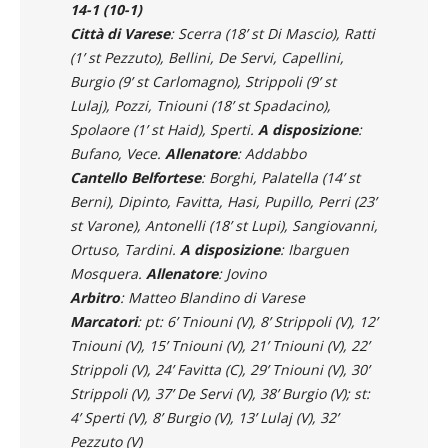
14-1 (10-1)
Città di Varese
: Scerra (18’ st Di Mascio), Ratti
(1’ st Pezzuto), Bellini, De Servi, Capellini,
Burgio (9’ st Carlomagno), Strippoli (9’ st
Lulaj), Pozzi, Tniouni (18’ st Spadacino),
Spolaore (1’ st Haid), Sperti.
A disposizione
:
Bufano, Vece.
Allenatore
: Addabbo
Cantello Belfortese
: Borghi, Palatella (14’ st
Berni), Dipinto, Favitta, Hasi, Pupillo, Perri (23’
st Varone), Antonelli (18’ st Lupi), Sangiovanni,
Ortuso, Tardini.
A disposizione
: Ibarguen
Mosquera.
Allenatore
: Jovino
Arbitro
: Matteo Blandino di Varese
Marcatori
: pt: 6’ Tniouni (V), 8’ Strippoli (V), 12’
Tniouni (V), 15’ Tniouni (V), 21’ Tniouni (V), 22’
Strippoli (V), 24’ Favitta (C), 29’ Tniouni (V), 30’
Strippoli (V), 37’ De Servi (V), 38’ Burgio (V); st:
4’ Sperti (V), 8’ Burgio (V), 13’ Lulaj (V), 32’
Pezzuto (V)