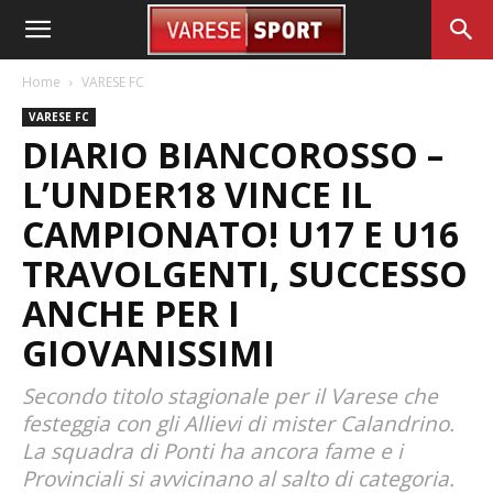
Home
VARESE FC
VARESE FC
DIARIO BIANCOROSSO –
L’UNDER18 VINCE IL
CAMPIONATO! U17 E U16
TRAVOLGENTI, SUCCESSO
ANCHE PER I
GIOVANISSIMI
Secondo titolo stagionale per il Varese che
festeggia con gli Allievi di mister Calandrino.
La squadra di Ponti ha ancora fame e i
Provinciali si avvicinano al salto di categoria.