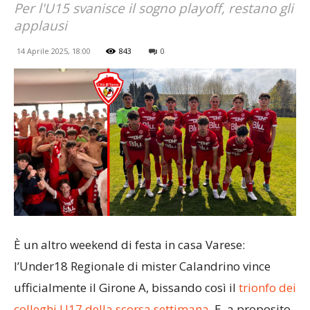
Per l'U15 svanisce il sogno playoff, restano gli
applausi
14 Aprile 2025, 18:00
843
0
È un altro weekend di festa in casa Varese:
l’Under18 Regionale di mister Calandrino vince
ufficialmente il Girone A, bissando così il
trionfo dei
colleghi U17 della scorsa settimana
. E, a proposito,