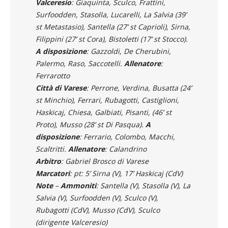
Valceresio
: Giaquinta, Sculco, Frattini,
Surfoodden, Stasolla, Lucarelli, La Salvia (39’
st Metastasio), Santella (27’ st Caprioli), Sirna,
Filippini (27’ st Cora), Bistoletti (17’ st Stocco).
A disposizione
: Gazzoldi, De Cherubini,
Palermo, Raso, Saccotelli.
Allenatore
:
Ferrarotto
Città di Varese
: Perrone, Verdina, Busatta (24’
st Minchio), Ferrari, Rubagotti, Castiglioni,
Haskicaj, Chiesa, Galbiati, Pisanti, (46’ st
Proto), Musso (28’ st Di Pasqua).
A
disposizione
: Ferrario, Colombo, Macchi,
Scaltritti.
Allenatore
: Calandrino
Arbitro
: Gabriel Brosco di Varese
Marcatori
: pt: 5’ Sirna (V), 17’ Haskicaj (CdV)
Note
–
Ammoniti
: Santella (V), Stasolla (V), La
Salvia (V), Surfoodden (V), Sculco (V),
Rubagotti (CdV), Musso (CdV), Sculco
(dirigente Valceresio)