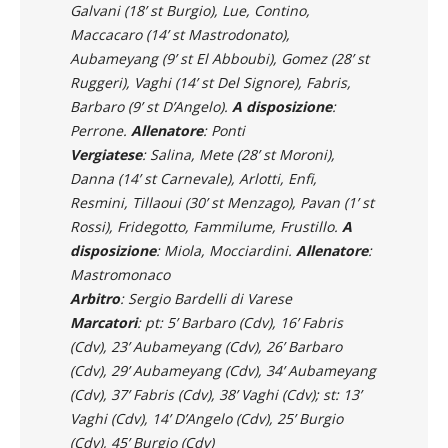
Galvani (18’ st Burgio), Lue, Contino,
Maccacaro (14’ st Mastrodonato),
Aubameyang (9’ st El Abboubi), Gomez (28’ st
Ruggeri), Vaghi (14’ st Del Signore), Fabris,
Barbaro (9’ st D’Angelo).
A disposizione
:
Perrone.
Allenatore
: Ponti
Vergiatese
: Salina, Mete (28’ st Moroni),
Danna (14’ st Carnevale), Arlotti, Enfi,
Resmini, Tillaoui (30’ st Menzago), Pavan (1’ st
Rossi), Fridegotto, Fammilume, Frustillo.
A
disposizione
: Miola, Mocciardini.
Allenatore
:
Mastromonaco
Arbitro
: Sergio Bardelli di Varese
Marcatori
: pt: 5’ Barbaro (Cdv), 16’ Fabris
(Cdv), 23’ Aubameyang (Cdv), 26’ Barbaro
(Cdv), 29’ Aubameyang (Cdv), 34’ Aubameyang
(Cdv), 37’ Fabris (Cdv), 38’ Vaghi (Cdv); st: 13’
Vaghi (Cdv), 14’ D’Angelo (Cdv), 25’ Burgio
(Cdv), 45’ Burgio (Cdv)