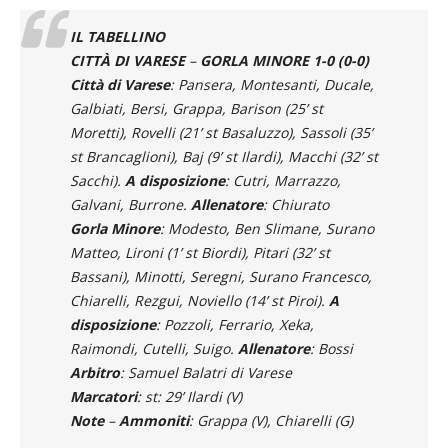
IL TABELLINO
CITTÀ DI VARESE
–
GORLA MINORE 1-0 (0-0)
Città di Varese
: Pansera, Montesanti, Ducale,
Galbiati, Bersi, Grappa, Barison (25’ st
Moretti), Rovelli (21’ st Basaluzzo), Sassoli (35’
st Brancaglioni), Baj (9’ st Ilardi), Macchi (32’ st
Sacchi).
A disposizione
: Cutri, Marrazzo,
Galvani, Burrone.
Allenatore
: Chiurato
Gorla Minore
: Modesto, Ben Slimane, Surano
Matteo, Lironi (1’ st Biordi), Pitari (32’ st
Bassani), Minotti, Seregni, Surano Francesco,
Chiarelli, Rezgui, Noviello (14’ st Piroi).
A
disposizione
: Pozzoli, Ferrario, Xeka,
Raimondi, Cutelli, Suigo.
Allenatore
: Bossi
Arbitro
: Samuel Balatri di Varese
Marcatori
: st: 29’ Ilardi (V)
Note
–
Ammoniti
: Grappa (V), Chiarelli (G)