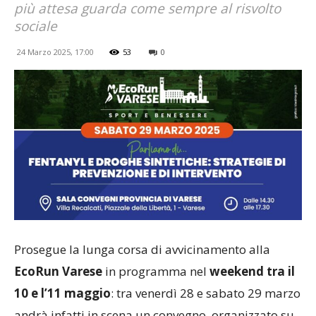
più attesa guarda come sempre al risvolto
sociale
24 Marzo 2025, 17:00
53
0
Prosegue la lunga corsa di avvicinamento alla
EcoRun Varese
in programma nel
weekend tra il
10 e l’11 maggio
: tra venerdì 28 e sabato 29 marzo
andrà infatti in scena un convegno, organizzato su