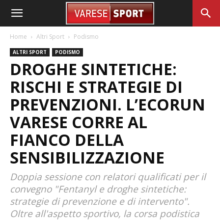
Home
Altri Sport
Podismo
ALTRI SPORT
PODISMO
DROGHE SINTETICHE:
RISCHI E STRATEGIE DI
PREVENZIONI. L’ECORUN
VARESE CORRE AL
FIANCO DELLA
SENSIBILIZZAZIONE
Doppia sessione con relatori qualificati per il
convegno "Fentanyl e droghe sintetiche:
strategie di prevenzione e di intervento".
Oltre all'aspetto sportivo, la corsa podistica