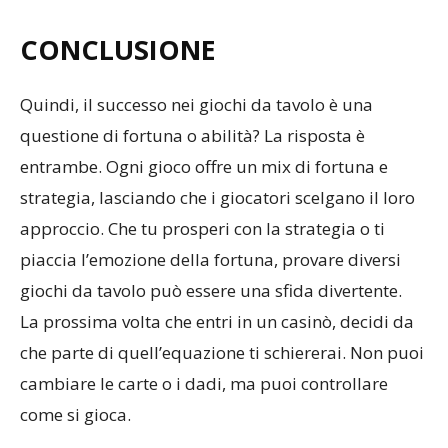
come la roulette o i dadi rimane invariata.
CONCLUSIONE
Quindi, il successo nei giochi da tavolo è una
questione di fortuna o abilità? La risposta è
entrambe. Ogni gioco offre un mix di fortuna e
strategia, lasciando che i giocatori scelgano il loro
approccio. Che tu prosperi con la strategia o ti
piaccia l’emozione della fortuna, provare diversi
giochi da tavolo può essere una sfida divertente.
La prossima volta che entri in un casinò, decidi da
che parte di quell’equazione ti schiererai. Non puoi
cambiare le carte o i dadi, ma puoi controllare