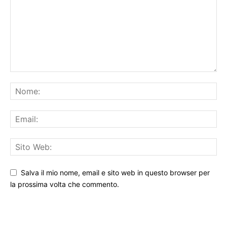
Salva il mio nome, email e sito web in questo browser per
la prossima volta che commento.