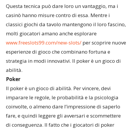
traccia delle carte alte e basse rimaste nel mazzo.
Questa tecnica può dare loro un vantaggio, ma i
casinò hanno misure contro di essa. Mentre i
classici giochi da tavolo mantengono il loro fascino,
molti giocatori amano anche esplorare
www.freeslots99.com/new-slots/
per scoprire nuove
esperienze di gioco che combinano fortuna e
strategia in modi innovativi. Il poker è un gioco di
abilità.
Poker
Il poker è un gioco di abilità. Per vincere, devi
imparare le regole, le probabilità e la psicologia
coinvolte, o almeno dare l’impressione di saperlo
fare, e quindi leggere gli avversari e scommettere