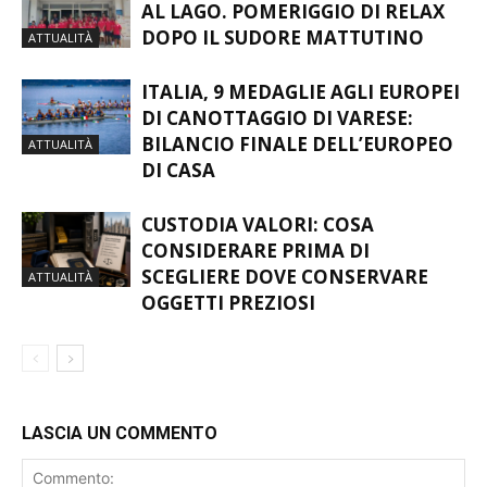
VARESE IN PISCINA DA GIULIETTA
AL LAGO. POMERIGGIO DI RELAX
DOPO IL SUDORE MATTUTINO
ATTUALITÀ
ITALIA, 9 MEDAGLIE AGLI EUROPEI
DI CANOTTAGGIO DI VARESE:
BILANCIO FINALE DELL’EUROPEO
ATTUALITÀ
DI CASA
CUSTODIA VALORI: COSA
CONSIDERARE PRIMA DI
SCEGLIERE DOVE CONSERVARE
ATTUALITÀ
OGGETTI PREZIOSI
LASCIA UN COMMENTO