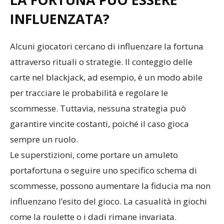
LA FORTUNA PUÒ ESSERE
INFLUENZATA?
Alcuni giocatori cercano di influenzare la fortuna
attraverso rituali o strategie. Il conteggio delle
carte nel blackjack, ad esempio, è un modo abile
per tracciare le probabilità e regolare le
scommesse. Tuttavia, nessuna strategia può
garantire vincite costanti, poiché il caso gioca
sempre un ruolo.
Le superstizioni, come portare un amuleto
portafortuna o seguire uno specifico schema di
scommesse, possono aumentare la fiducia ma non
influenzano l’esito del gioco. La casualità in giochi