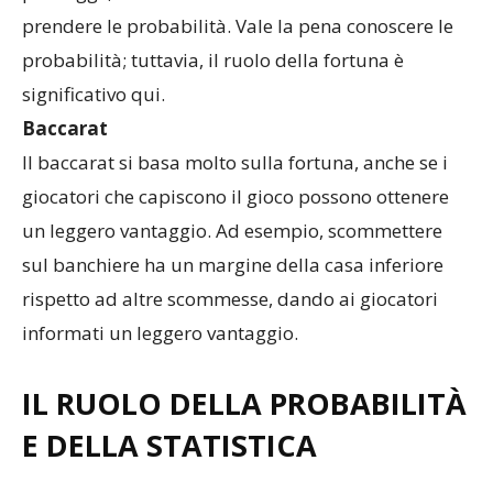
più sagge, come scommettere sulla Pass Line e
prendere le probabilità. Vale la pena conoscere le
probabilità; tuttavia, il ruolo della fortuna è
significativo qui.
Baccarat
Il baccarat si basa molto sulla fortuna, anche se i
giocatori che capiscono il gioco possono ottenere
un leggero vantaggio. Ad esempio, scommettere
sul banchiere ha un margine della casa inferiore
rispetto ad altre scommesse, dando ai giocatori
informati un leggero vantaggio.
IL RUOLO DELLA PROBABILITÀ
E DELLA STATISTICA