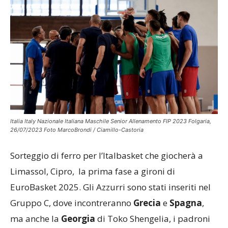
Italia Italy Nazionale Italiana Maschile Senior Allenamento FIP 2023 Folgaria,
26/07/2023 Foto MarcoBrondi / Ciamillo-Castoria
Sorteggio di ferro per l’Italbasket che giocherà a
Limassol, Cipro, la prima fase a gironi di
EuroBasket 2025. Gli Azzurri sono stati inseriti nel
Gruppo C, dove incontreranno
Grecia
e
Spagna
,
ma anche la
Georgia
di Toko Shengelia, i padroni