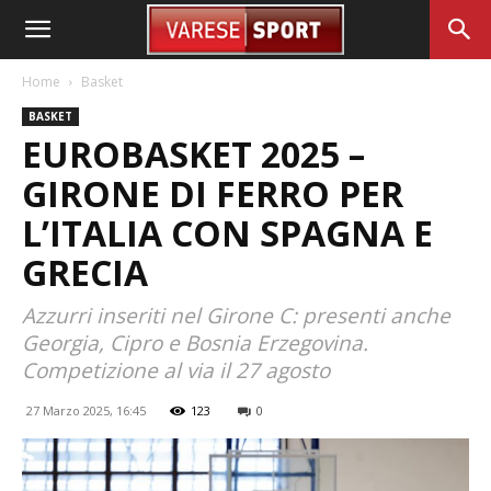
Home
Basket
BASKET
EUROBASKET 2025 –
GIRONE DI FERRO PER
L’ITALIA CON SPAGNA E
GRECIA
Azzurri inseriti nel Girone C: presenti anche
Georgia, Cipro e Bosnia Erzegovina.
Competizione al via il 27 agosto
27 Marzo 2025, 16:45
123
0