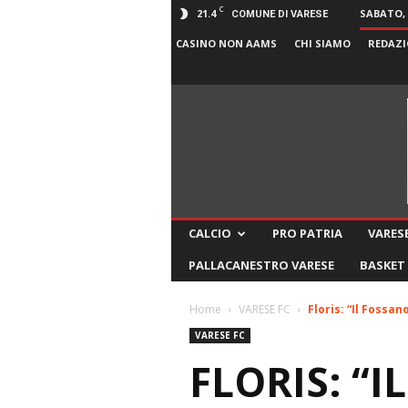
C
21.4
SABATO, 
COMUNE DI VARESE
CASINO NON AAMS
CHI SIAMO
REDAZI
CALCIO
PRO PATRIA
VARESE
PALLACANESTRO VARESE
BASKET
Home
VARESE FC
Floris: “Il Fossa
VARESE FC
FLORIS: “