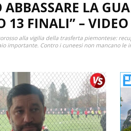
ABBASSARE LA GUAR
 13 FINALI” – VIDEO
orosso alla vigilia della trasferta piemontese: recu
raio importante. Contro i cuneesi non mancano le i