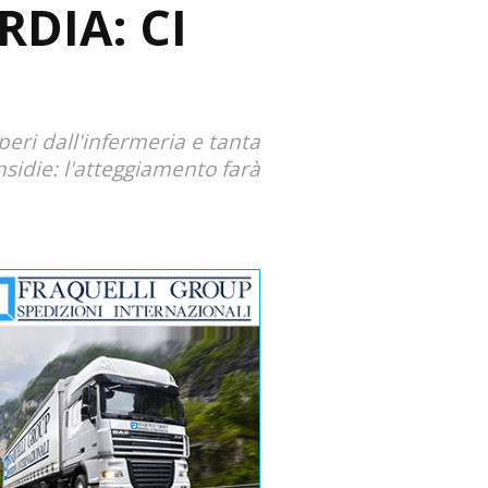
DIA: CI
peri dall'infermeria e tanta
nsidie: l'atteggiamento farà