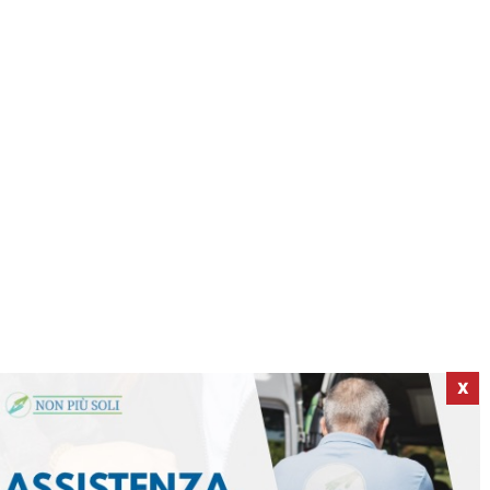
X
ICI