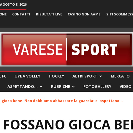
AGOSTO 8, 2026
ONE
CONTATTI
RISULTATI LIVE
CASINO NON AAMS
SITI SCOMMES
VareseSport
 FC
UYBA VOLLEY
HOCKEY
ALTRI SPORT
MERCATO
ASPETTANDO…
RUBRICHE
FOTOGALLERY
VIDEO
no gioca bene. Non dobbiamo abbassare la guardia: ci aspettano...
IL FOSSANO GIOCA B