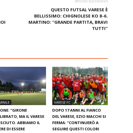
Articolo successivo
QUESTO FUTSAL VARESE È
BELLISSIMO: CHIGNOLESE KO 8-6.
NOI
MARTINO: “GRANDE PARTITA, BRAVI
TUTTI”
INILE
VARESE FC
ONE: “GIRONE
DOPO 17 ANNI AL FIANCO
LIBRATO, MA IL VARESE
DEL VARESE, EZIO MACCHI SI
ESCIUTO. ABBIAMO IL
FERMA: “CONTINUERÒ A
RE DI ESSERE
SEGUIRE QUESTI COLORI