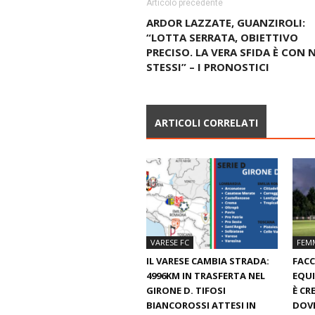
Articolo precedente
ARDOR LAZZATE, GUANZIROLI:
“LOTTA SERRATA, OBIETTIVO
PRECISO. LA VERA SFIDA È CON 
STESSI” – I PRONOSTICI
ARTICOLI CORRELATI
VARESE FC
FEMM
IL VARESE CAMBIA STRADA:
FACC
4996KM IN TRASFERTA NEL
EQUI
GIRONE D. TIFOSI
È CR
BIANCOROSSI ATTESI IN
DOVE