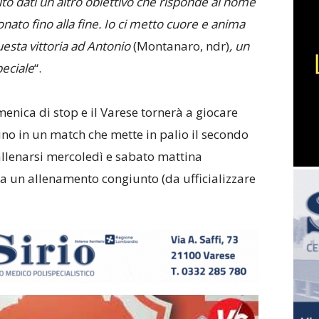
to dati un altro obiettivo che risponde al nome
nato fino alla fine. Io ci metto cuore e anima
uesta vittoria ad Antonio
(Montanaro, ndr)
, un
eciale
“.
enica di stop e il Varese tornerà a giocare
o in un match che mette in palio il secondo
allenarsi mercoledì e sabato mattina
 un allenamento congiunto (da ufficializzare