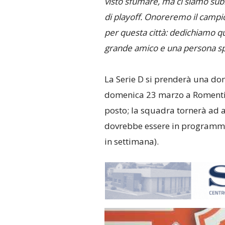
visto sfumare, ma ci siamo subi
di playoff. Onoreremo il campio
per questa città: dedichiamo q
grande amico e una persona sp
La Serie D si prenderà una dom
domenica 23 marzo a Romentin
posto; la squadra tornerà ad 
dovrebbe essere in programma
in settimana).