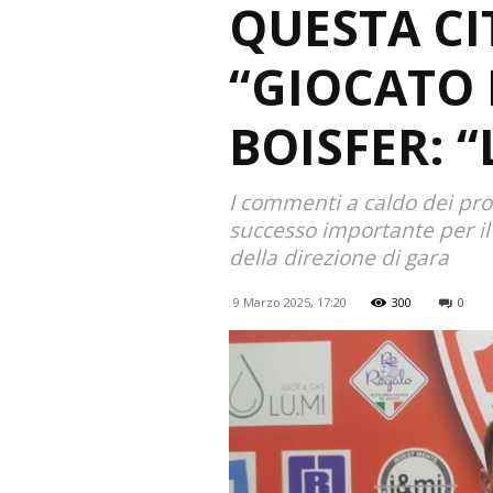
QUESTA CI
“GIOCATO D
BOISFER: 
I commenti a caldo dei pro
successo importante per il
della direzione di gara
9 Marzo 2025, 17:20
300
0