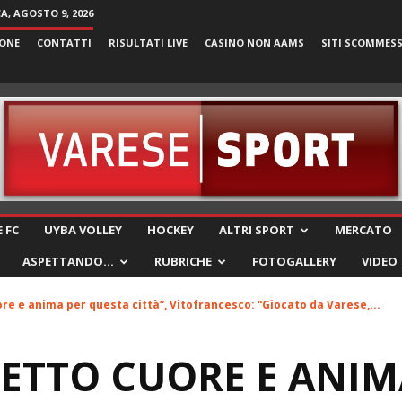
, AGOSTO 9, 2026
ONE
CONTATTI
RISULTATI LIVE
CASINO NON AAMS
SITI SCOMMES
VareseSport
 FC
UYBA VOLLEY
HOCKEY
ALTRI SPORT
MERCATO
ASPETTANDO…
RUBRICHE
FOTOGALLERY
VIDEO
ore e anima per questa città”, Vitofrancesco: “Giocato da Varese,...
METTO CUORE E ANIM