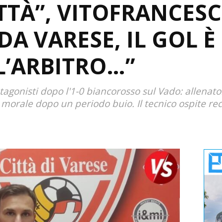
TTÀ”, VITOFRANCESC
A VARESE, IL GOL È
“L’ARBITRO…”
tagonisti dopo l'1-0 biancorosso sul Vado: allenat
 morale dopo un periodo buio. Il tecnico ospite re