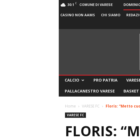
C
30.1
DOMENICA
COMUNE DI VARESE
CASINO NON AAMS
CHI SIAMO
REDAZI
CALCIO
PRO PATRIA
VARESE
PALLACANESTRO VARESE
BASKET
Home
VARESE FC
Floris: “Metto cu
VARESE FC
FLORIS: “