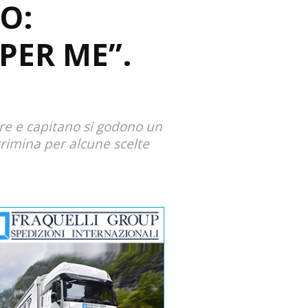
O:
 PER ME”.
ore e capitano si godono un
crimina per alcune scelte