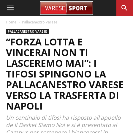
Home
Pallacanestro Varese
PALLACANESTRO VARESE
“FORZA LOTTA E
VINCERAI NON TI
LASCEREMO MAI”: I
TIFOSI SPINGONO LA
PALLACANESTRO VARESE
VERSO LA TRASFERTA DI
NAPOLI
Un centinaio di tifosi ha risposto all'appello
de Il Basket Siamo Noi e si è presentato al
Campus per sostenere i biancorossi in