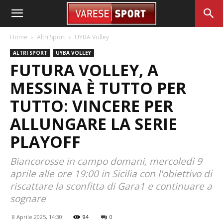
Home
Altri Sport
UYBA Volley
ALTRI SPORT
UYBA VOLLEY
FUTURA VOLLEY, A
MESSINA È TUTTO PER
TUTTO: VINCERE PER
ALLUNGARE LA SERIE
PLAYOFF
Biancorosse in campo domani, mercoledì 9
aprile alle ore 19:00 in Sicilia con l'obiettivo di
riscattare la sconfitta di Gara1 e continuare a
sognare
8 Aprile 2025, 14:30
94
0