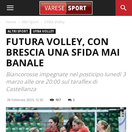
Home
Altri Sport
UYBA Volley
ALTRI SPORT
UYBA VOLLEY
FUTURA VOLLEY, CON
BRESCIA UNA SFIDA MAI
BANALE
Biancorosse impegnate nel posticipo lunedì 3
marzo alle ore 20:00 sul taraflex di
Castellanza
28 Febbraio 2025, 12:30
107
0