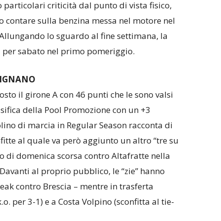
particolari criticità dal punto di vista fisico,
o contare sulla benzina messa nel motore nel
 Allungando lo sguardo al fine settimana, la
ata per sabato nel primo pomeriggio.
RIGNANO
to il girone A con 46 punti che le sono valsi
ssifica della Pool Promozione con un +3
uolino di marcia in Regular Season racconta di
nfitte al quale va però aggiunto un altro “tre su
sso di domenica scorsa contro Altafratte nella
avanti al proprio pubblico, le “zie” hanno
reak contro Brescia – mentre in trasferta
o. per 3-1) e a Costa Volpino (sconfitta al tie-