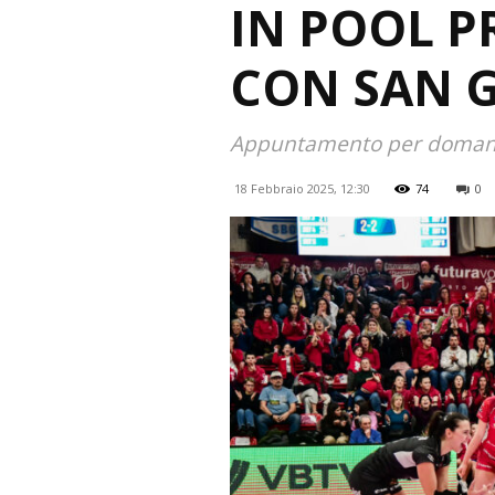
IN POOL P
CON SAN 
Appuntamento per domani se
18 Febbraio 2025, 12:30
74
0