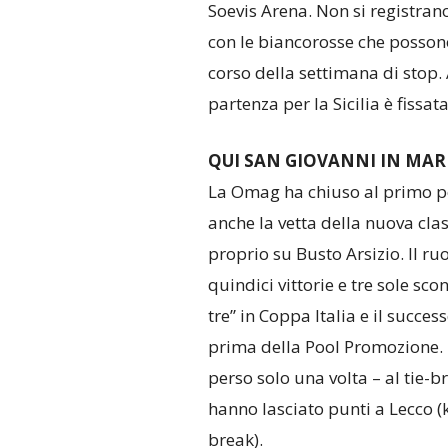
Soevis Arena. Non si registrano 
con le biancorosse che posson
corso della settimana di stop.
partenza per la Sicilia è fiss
QUI SAN GIOVANNI IN MA
La Omag ha chiuso al primo pos
anche la vetta della nuova cla
proprio su Busto Arsizio. Il r
quindici vittorie e tre sole sco
tre” in Coppa Italia e il succe
prima della Pool Promozione. D
perso solo una volta – al tie-b
hanno lasciato punti a Lecco (k.
break).