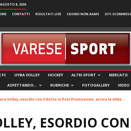
AGOSTO 8, 2026
ONE
CONTATTI
RISULTATI LIVE
CASINO NON AAMS
SITI SCOMMES
VareseSport
 FC
UYBA VOLLEY
HOCKEY
ALTRI SPORT
MERCATO
ASPETTANDO…
RUBRICHE
FOTOGALLERY
VIDEO
ura Volley, esordio con il botto in Pool Promozione: arriva la sfida...
LLEY, ESORDIO CON