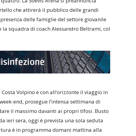
 quattro. La Soevis Arena si preannuncia
ello che attirerà il pubblico delle grandi
 presenza delle famiglie del settore giovanile
e la squadra di coach Alessandro Beltrami, col
Costa Volpino e con all’orizzonte il viaggio in
week-end, prosegue l’intensa settimana di
re il massimo davanti ai propri tifosi. Busto
 da ieri sera, oggi è prevista una sola seduta
nitura è in programma domani mattina alla