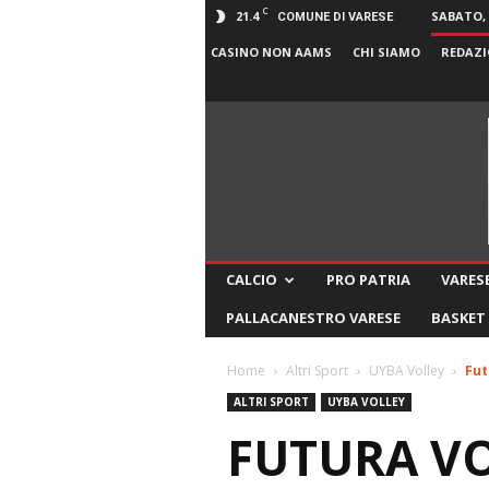
C
21.4
SABATO, 
COMUNE DI VARESE
CASINO NON AAMS
CHI SIAMO
REDAZI
CALCIO
PRO PATRIA
VARESE
PALLACANESTRO VARESE
BASKET
Home
Altri Sport
UYBA Volley
Fut
ALTRI SPORT
UYBA VOLLEY
FUTURA VO