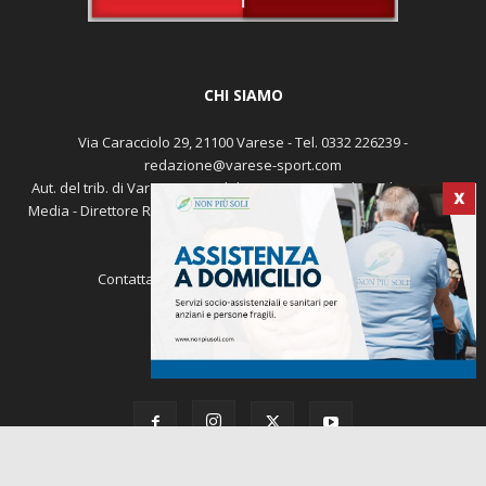
CHI SIAMO
Via Caracciolo 29, 21100 Varese - Tel. 0332 226239 -
redazione@varese-sport.com
X
Aut. del trib. di Varese n. 345 del 09-02-1979 - Prodotto da Sunrise
Media - Direttore Responsabile: Michele Marocco -
Cookie policy
Pubblicità
Contattaci:
redazione@varese-sport.com
SEGUICI