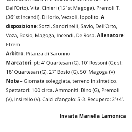
Dell’Orto), Vita, Cinieri (15′ st Magoga), Premoli T.
(36′ st Incendi), Di Iorio, Vezzoli, Ippolito.
A
disposizione
: Sozzi, Sandrinelli, Savio, Dell’Orto,
Voza, Bosio, Magoga, Incendi, De Rosa.
Allenatore
:
Efrem
Arbitro
: Pitanza di Saronno
Marcatori
: pt: 4′ Quartesan (G), 10′ Rossoni (G); st:
18′ Quartesan (G), 27′ Bosio (G), 50′ Magoga (V)
Note
– Giornata soleggiata, terreno in sintetico.
Spettatori: 100 circa. Ammoniti: Bino (G), Premoli
(V), Insirello (V). Calci d’angolo: 5-3. Recupero: 2’+4′.
Inviata Mariella Lamonica