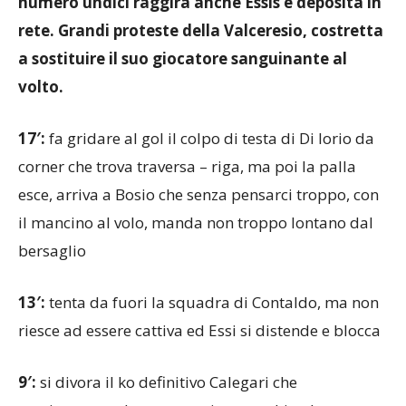
numero undici raggira anche Essis e deposita in
rete. Grandi proteste della Valceresio, costretta
a sostituire il suo giocatore sanguinante al
volto.
17′:
fa gridare al gol il colpo di testa di Di Iorio da
corner che trova traversa – riga, ma poi la palla
esce, arriva a Bosio che senza pensarci troppo, con
il mancino al volo, manda non troppo lontano dal
bersaglio
13′:
tenta da fuori la squadra di Contaldo, ma non
riesce ad essere cattiva ed Essi si distende e blocca
9′:
si divora il ko definitivo Calegari che