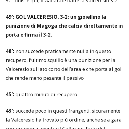
50′: finisce qui, il Gallarate batte la Valceresio 3-2.
49′: GOL VALCERESIO, 3-2: un gioiellino la
punizione di Magoga che calcia direttamente in
porta e firma il 3-2.
48′:
non succede praticamente nulla in questo
recupero, l’ultimo squillo è una punizione per la
Valceresio sul lato corto dell’area e che porta al gol
che rende meno pesante il passivo
45′:
quattro minuti di recupero
43′:
succede poco in questi frangenti, sicuramente
la Valceresio ha trovato più ordine, anche se a gara
compromessa, mentre il Gallarate, forte del