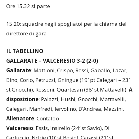
Ore 15.32 si parte
15.20: squadre negli spogliatoi per la chiama del
direttore di gara
IL TABELLINO
GALLARATE – VALCERESIO 3-2 (2-0)
Gallarate
: Mattioni, Crispo, Rossi, Gaballo, Lazar,
Bino, Corio, Petruzzi, Gningue (19′ pt Calegari – 23′
st Gnocchi), Rossoni, Quartesan (38′ st Mattavelli).
A
disposizione
: Palazzi, Hushi, Gnocchi, Mattavelli,
Calegari, Manfredi, Iervolino, D’Andrea, Mazzini.
Allenatore
: Contaldo
Valceresio
: Essis, Insirello (24′ st Savio), Di
Carluccio, Ndzie (10′ st Bosio), Caravà (21′ st