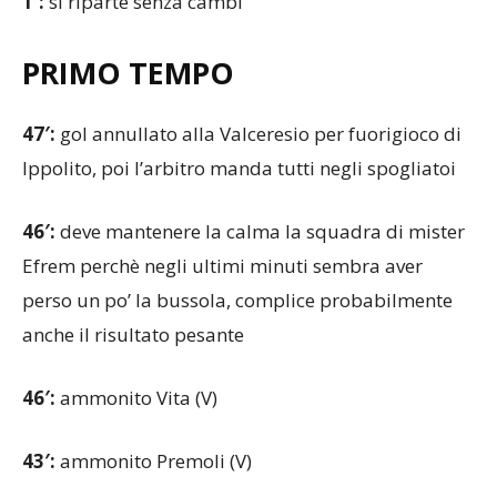
1′:
si riparte senza cambi
PRIMO TEMPO
47′:
gol annullato alla Valceresio per fuorigioco di
Ippolito, poi l’arbitro manda tutti negli spogliatoi
46′:
deve mantenere la calma la squadra di mister
Efrem perchè negli ultimi minuti sembra aver
perso un po’ la bussola, complice probabilmente
anche il risultato pesante
46′:
ammonito Vita (V)
43′:
ammonito Premoli (V)