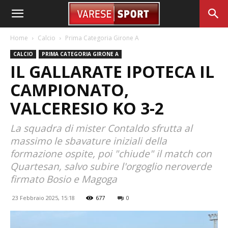
Home
Calcio
Prima Categoria Girone A
CALCIO
PRIMA CATEGORIA GIRONE A
IL GALLARATE IPOTECA IL
CAMPIONATO,
VALCERESIO KO 3-2
La squadra di mister Contaldo sfrutta al
massimo le sbavature iniziali della
formazione ospite, poi "chiude" il match con
Quartesan, salvo subire l'orgoglio neroverde
firmato Bosio e Magoga
23 Febbraio 2025, 15:18
677
0