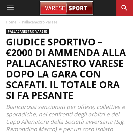
Home
Pallacanestro Varese
PALLACANESTRO VARESE
GIUDICE SPORTIVO –
€2000 DI AMMENDA ALLA
PALLACANESTRO VARESE
DOPO LA GARA CON
SCAFATI. IL TOTALE ORA
SI FA PESANTE
Biancorossi sanzionati per offese, collettive e
sporadiche, nei confronti degli arbitri e del
Capo Allenatore della Società avversaria (Sig.
Ramondino Marco) e per un coro isolato