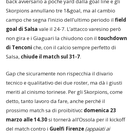
scentrale di Tenconi: Marcheselli ferma il running
back avversario a poche yard dalla goal line e gli
Skorpions annullano tre 1&goal, ma al cambio
campo che segna l’inizio dell’ultimo periodo il
field
goal di Salsa
vale il 24-7. L’attacco varesino però
non gira e i Giaguari la chiudono con il
touchdown
di Tenconi
che, con il calcio sempre perfetto di
Salsa,
chiude il match sul 31-7
.
Gap che sicuramente non rispecchia il divario
tecnico e qualitativo dei due roster, ma dà i giusti
meriti al cinismo torinese. Per gli Skorpions, come
detto, tanto lavoro da fare, anche perché il
prossimo match sa di proibitivo
: domenica 23
marzo alle 14.30
si tornerà all’Ossola per il kickoff