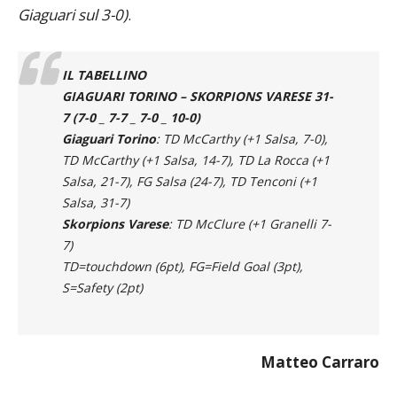
del match contro i
Guelfi Firenze
(appaiati ai
Giaguari sul 3-0)
.
IL TABELLINO
GIAGUARI TORINO
– SKORPIONS VARESE 31-
7 (
7-0
_
7-7
_
7-0
_
10-0)
Giaguari Torino
: TD McCarthy (+1 Salsa, 7-0),
TD McCarthy (+1 Salsa, 14-7), TD La Rocca (+1
Salsa, 21-7), FG Salsa (24-7), TD Tenconi (+1
Salsa, 31-7)
Skorpions Varese
: TD McClure (+1 Granelli 7-
7)
TD=touchdown (6pt), FG=Field Goal (3pt),
S=Safety (2pt)
Matteo Carraro