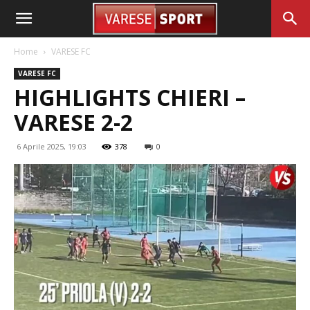
Home
VARESE FC
VARESE FC
HIGHLIGHTS CHIERI –
VARESE 2-2
6 Aprile 2025, 19:03
378
0