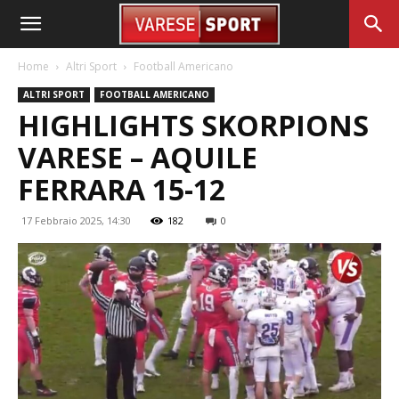
Home
Altri Sport
Football Americano
ALTRI SPORT
FOOTBALL AMERICANO
HIGHLIGHTS SKORPIONS
VARESE – AQUILE
FERRARA 15-12
17 Febbraio 2025, 14:30
182
0