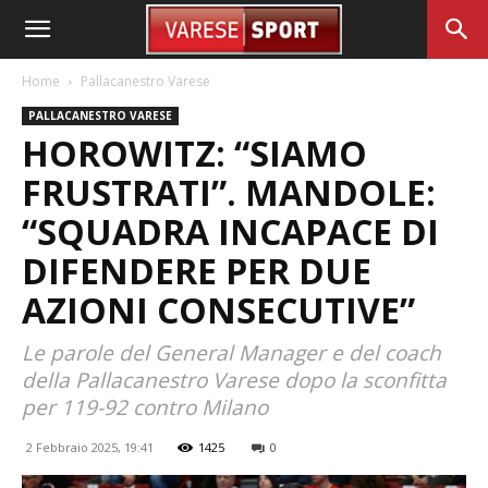
Home
Pallacanestro Varese
PALLACANESTRO VARESE
HOROWITZ: “SIAMO
FRUSTRATI”. MANDOLE:
“SQUADRA INCAPACE DI
DIFENDERE PER DUE
AZIONI CONSECUTIVE”
Le parole del General Manager e del coach
della Pallacanestro Varese dopo la sconfitta
per 119-92 contro Milano
2 Febbraio 2025, 19:41
1425
0