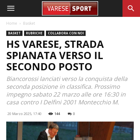
Home
Basket
BASKET
RUBRICHE
COLLABORA CON NOI
HS VARESE, STRADA
SPIANATA VERSO IL
SECONDO POSTO
Biancorossi lanciati verso la conquista della
seconda posizione in classifica. Prossimo
impegno sabato 22 marzo alle ore 16:30 in
casa contro I Delfini 2001 Montecchio M.
20 Marzo 2025, 17:40
144
0