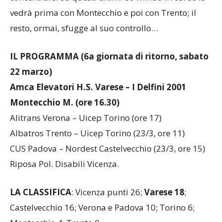
Per il momento però l’Amca Elevatori dovrà
concentrarsi su questi ultimi 80 minuti in cui se la
vedrà prima con Montecchio e poi con Trento; il
resto, ormai, sfugge al suo controllo…
IL PROGRAMMA (6a giornata di ritorno, sabato
22 marzo)
Amca Elevatori H.S. Varese – I Delfini 2001
Montecchio M. (ore 16.30)
Alitrans Verona – Uicep Torino (ore 17)
Albatros Trento – Uicep Torino (23/3, ore 11)
CUS Padova – Nordest Castelvecchio (23/3, ore 15)
Riposa Pol. Disabili Vicenza.
LA CLASSIFICA
: Vicenza punti 26;
Varese 18
;