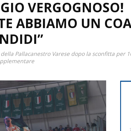
GGIO VERGOGNOSO!
E ABBIAMO UN COAC
ENDIDI”
i della Pallacanestro Varese dopo la sconfitta per 
upplementare