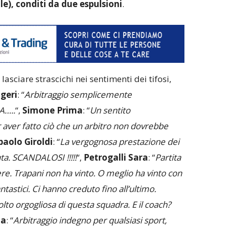
le), conditi da due espulsioni
.
sciare strascichi nei sentimenti dei tifosi,
igeri
: “
Arbitraggio semplicemente
…..
“,
Simone Prima
: “
Un sentito
 aver fatto ciò che un arbitro non dovrebbe
aolo Giroldi
: “
La vergognosa prestazione dei
uta. SCANDALOSI !!!!!
“,
Petrogalli Sara
: “
Partita
e. Trapani non ha vinto. O meglio ha vinto con
ntastici. Ci hanno creduto fino all’ultimo.
lto orgogliosa di questa squadra. E il coach?
za
: “
Arbitraggio indegno per qualsiasi sport,