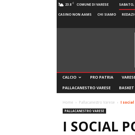
C
23.8
SABATO, 
COMUNE DI VARESE
CASINO NON AAMS
CHI SIAMO
REDAZI
CALCIO
PRO PATRIA
VARESE
PALLACANESTRO VARESE
BASKET
Home
Pallacanestro Varese
I socia
PALLACANESTRO VARESE
I SOCIAL P