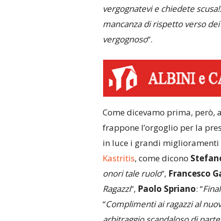
vergognatevi e chiedete scusa!!!
mancanza di rispetto verso dei c
vergognoso
“.
Come dicevamo prima, però, al
frappone l’orgoglio per la pre
in luce i grandi miglioramenti 
Kastritis
, come dicono
Stefan
onori tale ruolo
“,
Francesco Ga
Ragazzi
“,
Paolo Spriano
: “
Fina
“
Complimenti ai ragazzi al nuo
arbitraggio scandaloso di parte