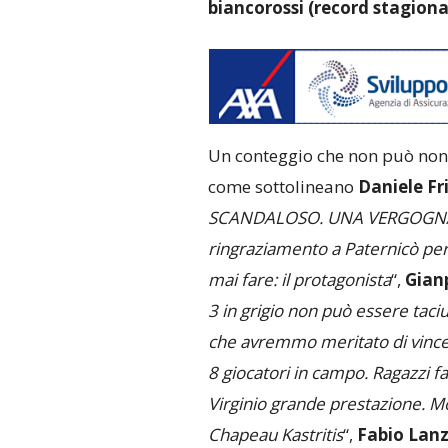
biancorossi (record stagiona
Un conteggio che non può non la
come sottolineano
Daniele Fr
SCANDALOSO. UNA VERGOGNA
ringraziamento a Paternicò per
mai fare: il protagonista
“,
Gianp
3 in grigio non può essere taci
che avremmo meritato di vincer
8 giocatori in campo. Ragazzi fa
Virginio grande prestazione. Mo
Chapeau Kastritis
“,
Fabio Lan