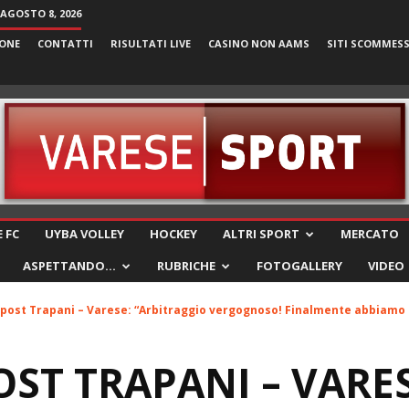
AGOSTO 8, 2026
ONE
CONTATTI
RISULTATI LIVE
CASINO NON AAMS
SITI SCOMMES
VareseSport
 FC
UYBA VOLLEY
HOCKEY
ALTRI SPORT
MERCATO
ASPETTANDO…
RUBRICHE
FOTOGALLERY
VIDEO
l post Trapani – Varese: “Arbitraggio vergognoso! Finalmente abbiamo u
OST TRAPANI – VARE