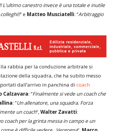
 L’ultimo canestro invece è una totale e inutile
olleghi!!
” e
Matteo Musciatelli
: “
Arbitraggio
la rabbia per la conduzione arbitrale si
stazione della squadra, che ha subito messo
portati dall’arrivo in panchina di
coach
o Calzavara
: “
Finalmente si vede un coach che
llina
: “
Un allenatore, una squadra. Forza
lmente un coach
“,
Walter Zavatti
:
vo coach per la grinta messa in campo e un
 come è difficile vedere . Vergogna
“,
Marco