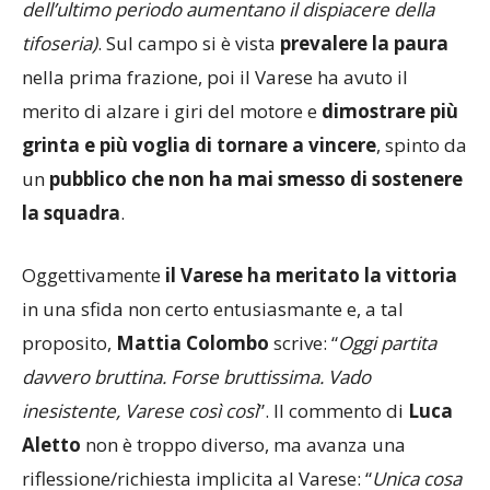
diventato -13
(e proprio i passi falsi del Bra
dell’ultimo periodo aumentano il dispiacere della
tifoseria)
. Sul campo si è vista
prevalere la paura
nella prima frazione, poi il Varese ha avuto il
merito di alzare i giri del motore e
dimostrare più
grinta e più voglia di tornare a vincere
, spinto da
un
pubblico che non ha mai smesso di sostenere
la squadra
.
Oggettivamente
il Varese ha meritato la vittoria
in una sfida non certo entusiasmante e, a tal
proposito,
Mattia Colombo
scrive: “
Oggi partita
davvero bruttina. Forse bruttissima. Vado
inesistente, Varese così così
”. Il commento di
Luca
Aletto
non è troppo diverso, ma avanza una