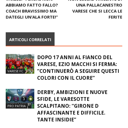
I SOCIAL POST TORTONA –
L’ESSERE BELLISSIMA E IL
VARESE: “PERCHÉ NON
NON ESSERE VINCENTE DI
ABBIAMO FATTO FALLO?
UNA PALLACANESTRO
COACH BRAVISSIMO MA
VARESE CHE SI LECCA LE
DATEGLI UN’ALA FORTE!”
FERITE
ARTICOLI CORRELATI
DOPO 17 ANNI AL FIANCO DEL
VARESE, EZIO MACCHI SI FERMA:
“CONTINUERÒ A SEGUIRE QUESTI
VARESE FC
COLORI CON IL CUORE”
DERBY, AMBIZIONI E NUOVE
SFIDE, LE VARESOTTE
SCALPITANO: “GIRONE D
PRO PATRIA
AFFASCINANTE E DIFFICILE.