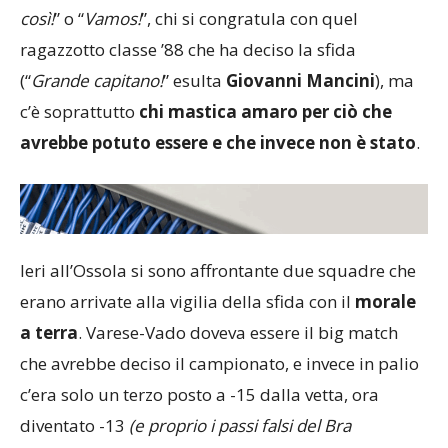
gode semplicemente la vittoria
gridando “
Avanti
così!
” o “
Vamos!
”, chi si congratula con quel
ragazzotto classe ’88 che ha deciso la sfida
(“
Grande capitano!
” esulta
Giovanni Mancini
), ma
c’è soprattutto
chi mastica amaro per ciò che
avrebbe potuto essere e che invece non è stato
.
Ieri all’Ossola si sono affrontante due squadre che
erano arrivate alla vigilia della sfida con il
morale
a terra
. Varese-Vado doveva essere il big match
che avrebbe deciso il campionato, e invece in palio
c’era solo un terzo posto a -15 dalla vetta, ora