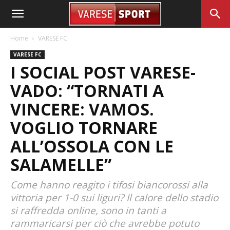
Home
VARESE FC
VARESE FC
I SOCIAL POST VARESE-
VADO: “TORNATI A
VINCERE: VAMOS.
VOGLIO TORNARE
ALL’OSSOLA CON LE
SALAMELLE”
Come hanno reagito i tifosi biancorossi alla
vittoria per 1-0 sui liguri? Il calore dello stadio
si raffredda online, sono in tanti a
rammaricarsi per ciò che avrebbe potuto