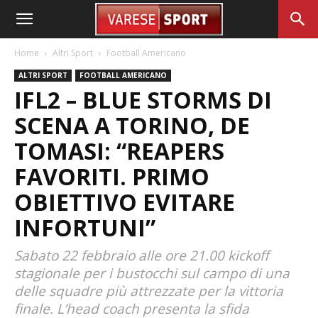
Home
Altri Sport
Football Americano
ALTRI SPORT
FOOTBALL AMERICANO
IFL2 – BLUE STORMS DI
SCENA A TORINO, DE
TOMASI: “REAPERS
FAVORITI. PRIMO
OBIETTIVO EVITARE
INFORTUNI”
Sabato 22 febbraio alle ore 21.00 kickoff
stagionale per i bustocchi sul campo di una
delle squadre più attrezzate per la vittoria
finale. L’head coach presenta la sfida