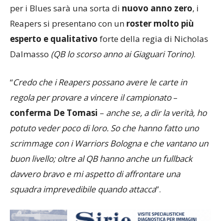
pronosticare come
favoriti i padroni di casa
: se
per i Blues sarà una sorta di
nuovo anno zero
, i
Reapers si presentano con un
roster molto più
esperto e qualitativo
forte della regia di Nicholas
Dalmasso
(QB lo scorso anno ai Giaguari Torino)
.
“
Credo che i Reapers possano avere le carte in
regola per provare a vincere il campionato
–
conferma De Tomasi
–
anche se, a dir la verità, ho
potuto veder poco di loro. So che hanno fatto uno
scrimmage con i Warriors Bologna e che vantano un
buon livello; oltre al QB hanno anche un fullback
davvero bravo e mi aspetto di affrontare una
squadra imprevedibile quando attacca
”.