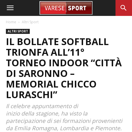
Home
Altri Sport
ALTRI SPORT
IL BOLLATE SOFTBALL
TRIONFA ALL’11°
TORNEO INDOOR “CITTÀ
DI SARONNO –
MEMORIAL CHICCO
LURASCHI”
Il celebre appuntamento di
inizio della stagione, ha visto la
partecipazione di sei formazioni provenienti
da Emilia Romagna, Lombardia e Piemonte.